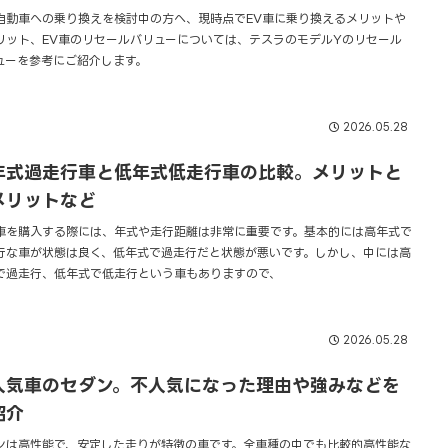
自動車への乗り換えを検討中の方へ、現時点でEV車に乗り換えるメリットや
リット、EV車のリセールバリューについては、テスラのモデルYのリセール
ューを参考にご紹介します。
2026.05.28
年式過走行車と低年式低走行車の比較。メリットと
メリットなど
車を購入する際には、年式や走行距離は非常に重要です。基本的には高年式で
行な車が状態は良く、低年式で過走行だと状態が悪いです。しかし、中には高
で過走行、低年式で低走行という車もありますので、
2026.05.28
人気車のセダン。不人気になった理由や強みなどを
紹介
ンは高性能で、安定した走りが特徴の車です。全車種の中でも比較的高性能な