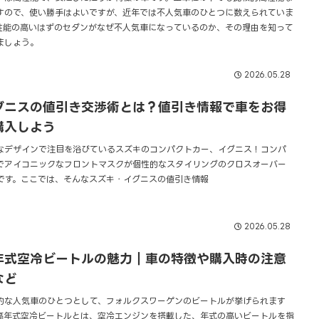
すので、使い勝手はよいですが、近年では不人気車のひとつに数えられていま
性能の高いはずのセダンがなぜ不人気車になっているのか、その理由を知って
ましょう。
2026.05.28
グニスの値引き交渉術とは？値引き情報で車をお得
購入しよう
なデザインで注目を浴びているスズキのコンパクトカー、イグニス！コンパ
でアイコニックなフロントマスクが個性的なスタイリングのクロスオーバー
Vです。ここでは、そんなスズキ・イグニスの値引き情報
2026.05.28
年式空冷ビートルの魅力｜車の特徴や購入時の注意
など
的な人気車のひとつとして、フォルクスワーゲンのビートルが挙げられます
高年式空冷ビートルとは、空冷エンジンを搭載した、年式の高いビートルを指