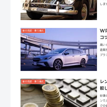
しま
W
車の売却・乗り換え
コ
高い
造販
ブラ
レ
車の売却・乗り換え
較
砂漠
ンで
クの