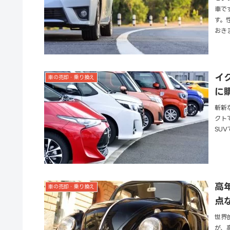
車で
す。
おき
イ
車の売却・乗り換え
に
斬新
クト
SU
高
車の売却・乗り換え
点
世界
が、