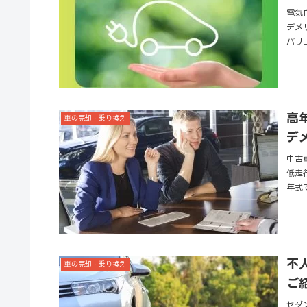
電気
デメ
バリ
高
車の売却・乗り換え
デ
中古
低走
年式
不
車の売却・乗り換え
ご
セダ