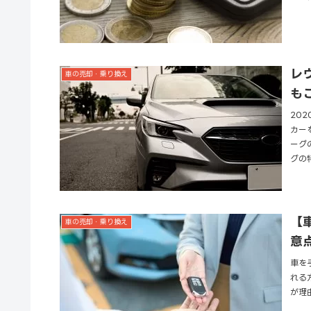
レ
車の売却・乗り換え
も
20
カー
ーグ
グの
【
車の売却・乗り換え
意
車を
れる
が理