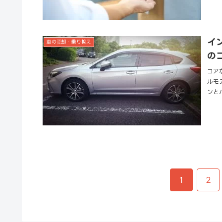
イ
車の売却・乗り換え
の
コア
ルモ
ンと
1
2