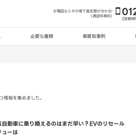
01
お電話ならその場で査定額が分かる!
(通話料無料)
【営業時間
れ
必要な書類
車買取事例
つ情報を集めました。
気自動車に乗り換えるのはまだ早い？EVのリセール
リューは