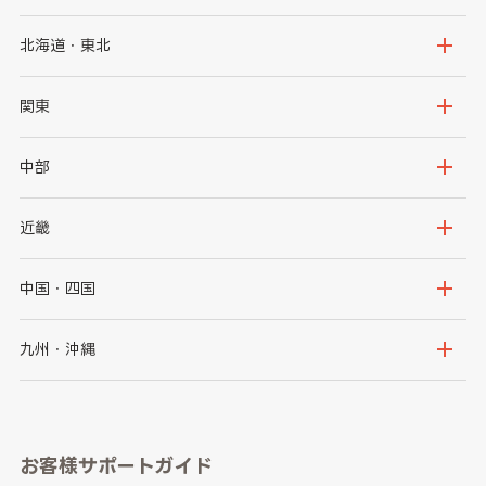
北海道・東北
北海道
青森県
関東
岩手県
宮城県
茨城県
栃木県
中部
秋田県
山形県
群馬県
埼玉県
新潟県
富山県
近畿
福島県
千葉県
東京都
石川県
福井県
大阪府
兵庫県
中国・四国
神奈川県
山梨県
長野県
京都府
滋賀県
鳥取県
島根県
九州・沖縄
岐阜県
静岡県
奈良県
三重県
岡山県
広島県
福岡県
佐賀県
愛知県
和歌山県
お客様サポートガイド
山口県
徳島県
長崎県
熊本県