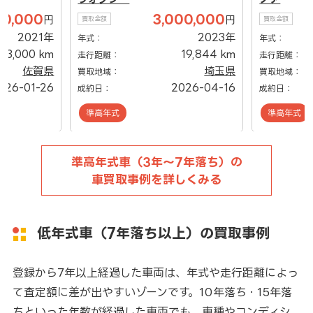
00,000
3,000,000
円
円
買取金額
買取金額
2021年
2023年
年式：
年式：
23,000 km
19,844 km
走行距離：
走行距離：
佐賀県
埼玉県
買取地域：
買取地域：
026-01-26
2026-04-16
成約日：
成約日：
準高年式
準高年式
準高年式車（3年～7年落ち）の
車買取事例を詳しくみる
低年式車（7年落ち以上）の買取事例
登録から7年以上経過した車両は、年式や走行距離によっ
て査定額に差が出やすいゾーンです。10年落ち・15年落
ちといった年数が経過した車両でも、車種やコンディシ