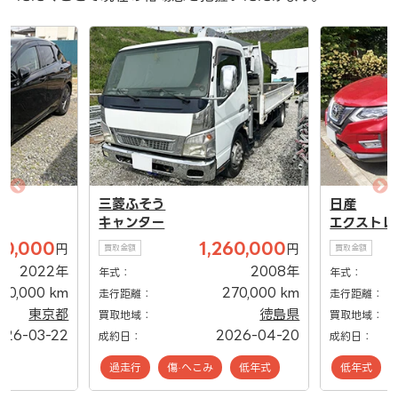
三菱ふそう
日産
キャンター
エクストレ
150,000
1,260,000
円
円
買取金額
買取金額
2022年
2008年
年式：
年式：
10,000 km
270,000 km
走行距離：
走行距離：
東京都
徳島県
買取地域：
買取地域：
026-03-22
2026-04-20
成約日：
成約日：
過走行
傷·へこみ
低年式
低年式