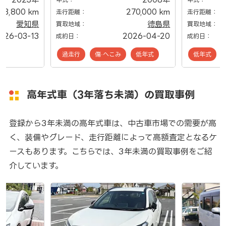
23,800 km
270,000 km
走行距離：
走行距離：
愛知県
徳島県
買取地域：
買取地域：
026-03-13
2026-04-20
成約日：
成約日：
過走行
傷·へこみ
低年式
低年式
高年式車（3年落ち未満）の買取事例
登録から3年未満の高年式車は、中古車市場での需要が高
く、装備やグレード、走行距離によって高額査定となるケ
ースもあります。こちらでは、3年未満の買取事例をご紹
介しています。