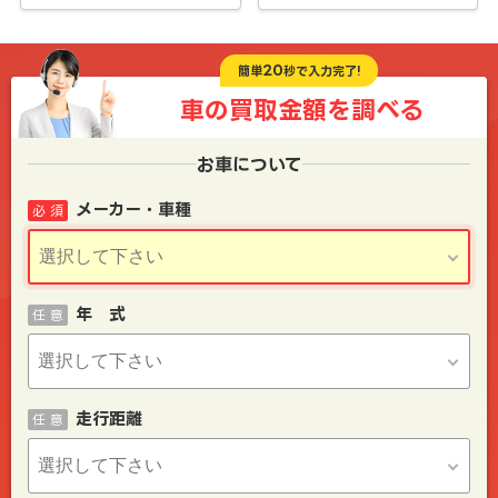
20
簡単
秒で入力完了!
車の買取金額を
調べる
お車について
メーカー・車種
必 須
年 式
任 意
走行距離
任 意