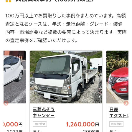
100万円以上でお買取りした事例をまとめています。高額
査定となるケースは、年式・走行距離・グレード・装備
内容・市場需要など複数の要素によって決まります。実際
の査定事例をご確認いただけます。
三菱ふそう
日産
キャンター
エクストレ
00,000
1,260,000
円
円
買取金額
買取金額
2023年
2008年
年式：
年式：