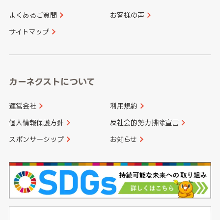
よくあるご質問
お客様の声
香川県
愛媛県
大分県
宮崎県
サイトマップ
高知県
鹿児島県
沖縄県
カーネクストについて
運営会社
利用規約
個人情報保護方針
反社会的勢力排除宣言
スポンサーシップ
お知らせ