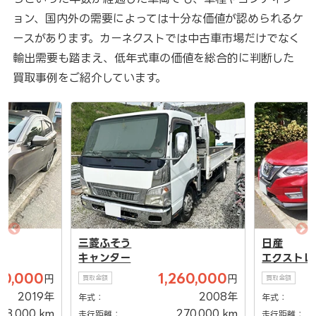
ョン、国内外の需要によっては十分な価値が認められるケ
ースがあります。カーネクストでは中古車市場だけでなく
輸出需要も踏まえ、低年式車の価値を総合的に判断した
買取事例をご紹介しています。
三菱ふそう
日産
キャンター
エクストレ
00,000
1,260,000
円
円
買取金額
買取金額
2019年
2008年
年式：
年式：
68,000 km
270,000 km
走行距離：
走行距離：