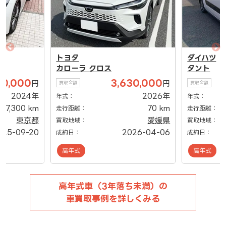
トヨタ
ダイハツ
カローラ クロス
タント
00,000
3,630,000
円
円
買取金額
買取金額
2024年
2026年
年式：
年式：
7,300 km
70 km
走行距離：
走行距離：
東京都
愛媛県
買取地域：
買取地域：
025-09-20
2026-04-06
成約日：
成約日：
高年式
高年式
高年式車（3年落ち未満）の
車買取事例を詳しくみる