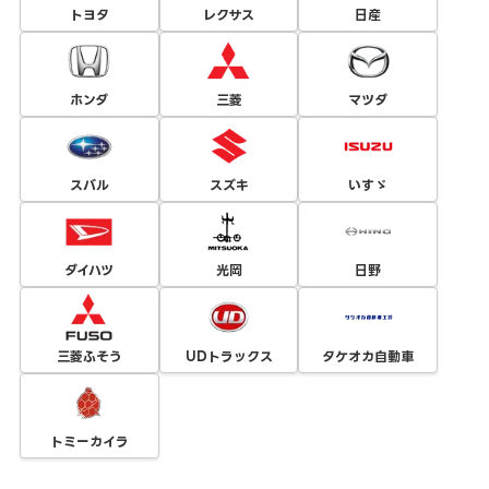
トヨタ
レクサス
日産
ホンダ
三菱
マツダ
スバル
スズキ
いすゞ
ダイハツ
光岡
日野
三菱ふそう
UDトラックス
タケオカ自動車
トミーカイラ