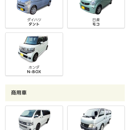
ダイハツ
日産
タント
モコ
ホンダ
N-BOX
商用車