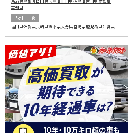
鳥取県
島根県
岡山県
広島県
山口県
徳島県
香川県
愛媛県
高知県
九州・沖縄
福岡県
佐賀県
長崎県
熊本県
大分県
宮崎県
鹿児島県
沖縄県