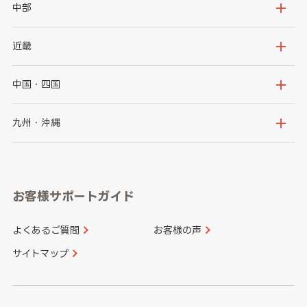
岩手県
宮城県
茨城県
栃木県
中部
秋田県
山形県
群馬県
埼玉県
新潟県
富山県
近畿
福島県
千葉県
東京都
石川県
福井県
大阪府
兵庫県
中国・四国
神奈川県
山梨県
長野県
京都府
滋賀県
鳥取県
島根県
九州・沖縄
岐阜県
静岡県
奈良県
三重県
岡山県
広島県
福岡県
佐賀県
愛知県
和歌山県
お客様サポートガイド
山口県
徳島県
長崎県
熊本県
よくあるご質問
お客様の声
香川県
愛媛県
大分県
宮崎県
サイトマップ
高知県
鹿児島県
沖縄県