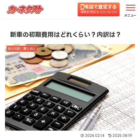
電話で査定する
ホーム
コラムTOP
車の売却・乗り換え
新車の
通話料無料 8:00~22:00
メニュー
新車の初期費用はどれくらい？内訳は？
車の売却・乗り換え
2024.02.14
2025.08.19