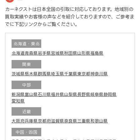
カーネクストは日本全国の引取に対応しております。地域別の
買取実績やお客様の声などを紹介しておりますので、ご参考ま
でに下記リンクからご覧ください。
北海道・東北
北海道
青森県
岩手県
宮城県
秋田県
山形県
福島県
関東
茨城県
栃木県
群馬県
埼玉県
千葉県
東京都
神奈川県
中部
新潟県
富山県
石川県
福井県
山梨県
長野県
岐阜県
静岡県
愛知県
近畿
大阪府
兵庫県
京都府
滋賀県
奈良県
三重県
和歌山県
中国・四国