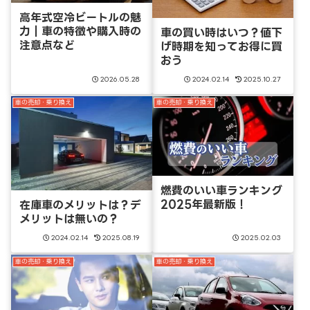
高年式空冷ビートルの魅
力｜車の特徴や購入時の
車の買い時はいつ？値下
注意点など
げ時期を知ってお得に買
おう
2026.05.28
2024.02.14
2025.10.27
車の売却・乗り換え
車の売却・乗り換え
燃費のいい車ランキング
2025年最新版！
在庫車のメリットは？デ
メリットは無いの？
2024.02.14
2025.08.19
2025.02.03
車の売却・乗り換え
車の売却・乗り換え