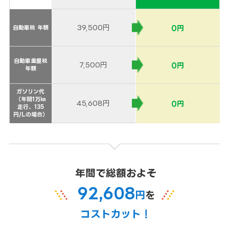
39,500円
0円
自動車税 年額
自動車税 年額
自動車重量税
自動車重量税
7,500円
0円
年額
年額
ガソリン代
ガソリン代
（年間1万㎞
（年間1万㎞
45,608円
0円
走行、135
走行、135
円/Lの場合）
円/Lの場合）
年間で総額およそ
92,608
円
を
コストカット！