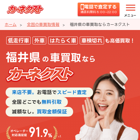
電話で査定する
通話料無料 8:00~22:00
メニュー
ホーム
全国の車買取情報
福井県の車買取ならカーネクスト
福井県の車買取ならカーネクスト
低走行車
外車
はたらく車
車検切れ
も高価買取！
福井県
車買取
の
なら
来店不要。
お電話で
スピード査定
全国どこでも
無料引取
減額なし。
買取金額保証