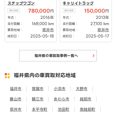
キャリイトラック
XV
150,000
130,000
円
円
買取金額
買取金額
2013年
2015年
年式：
年式：
27,100 km
153,000 km
走行距離：
走行距離：
坂井市
坂井市
買取地域：
買取地域：
2025-05-17
2025-03-13
成約日：
成約日：
福井県の車買取事例一覧へ
福井県内の車買取対応地域
福井市
敦賀市
小浜市
大野市
勝山市
鯖江市
あわら市
越前市
坂井市
永平寺町
池田町
南越前町