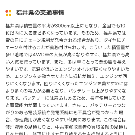
福井県の交通事情
福井県は積雪量の平均が300cm以上にもなり、全国でも10
位以内に入るほど多くなっています。そのため、福井県では
雪の日にチェーン規制が発令される場合があり、タイヤにチ
ェーンを付けることが義務付けられます。こういった積雪量が
多い地域では4WD車の人気が高くなりやすく、福井県でも高
い人気を誇っています。また、冬は車にとって悪影響を与え
やすいです。気温が低いとエンジンオイルが硬くなりやすいた
め、エンジンを始動させたときに抵抗が増え、エンジンが回
りにくくなります。回りにくくなったエンジンを動かすのには
より多くの電力が必要となり、バッテリーも上がりやすくな
ります。バッテリーには寿命もあるため、長年使用している
と蓄電能力が弱まっていきます。さらに、バッテリーとつな
がりのある電装系統や発電系統にも不具合が見つかった場
合、修理費用が高くなりやすい傾向にあります。この場合は
修理費用の見積もりと、中古車買取業者の買取金額の見積も
りを比較し、修理に出すか乗り換えるかを検討するようにし