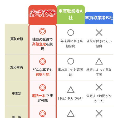
車買取業者A
社
車買取業者B社
買取金額
独自の販路で
3年未満の車は高
値段が付きにくい
高額査定
を実
額傾向
傾向
現
対応車両
どんな車でも
事故車でも対応可
状態によって買取
買取可能
能
不可
車査定
電話一本
で 査
査定まで時間がか
日程が取りづらい
定可能
かった
引 取