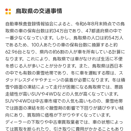
鳥取県の交通事情
自動車検査登録情報協会によると、令和6年8月末時点での鳥
取県の車の保有台数は約34万台であり、47都道府県の中で
一番少なくなっています。しかし、鳥取県の人口は約54万人
であるため、100人あたりの車の保有台数に換算すると約
62.96台となり、県内の約6割の人が車を所有している計算に
なります。これにより、鳥取県では車がなければ生活に不便
を感じる人が多いことが分かります。また、鳥取県は西日本
の中でも有数の豪雪地帯であり、冬に車を運転する際は、ス
タッドレスタイヤやチェーンの装着が必要になります。冬は積
雪や路面の凍結によって走行が困難になる鳥取県では、悪路
走破性が高いSUVや4WDなどの人気が高くなっています。
SUVや4WDは中古車市場での人気も高いものの、豪雪地帯
では路面の凍結を防ぐ融雪剤の影響で下回りが錆びやすい傾
向にあり、買取時に価格が下がりやすくなっています。
ディーラーの下取りや中古車買取業者では、車の状態によっ
ては買取を断られたり、引き取りに費用がかかることもあり