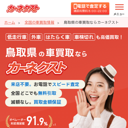
電話で査定する
通話料無料 8:00~22:00
メニュー
ホーム
全国の車買取情報
鳥取県の車買取ならカーネクスト
鳥取県の車買取ならカーネクスト
低走行車
外車
はたらく車
車検切れ
も高価買取！
鳥取県
車買取
の
なら
来店不要。
お電話で
スピード査定
全国どこでも
無料引取
減額なし。
買取金額保証