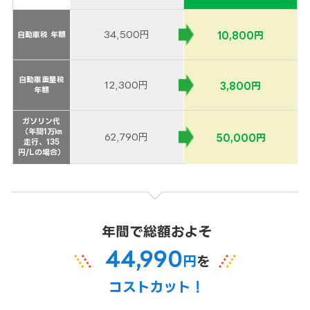
34,500円
10,800円
自動車税 年額
自動車税 年額
自動車重量税
自動車重量税
12,300円
3,800円
年額
年額
ガソリン代
ガソリン代
（年間1万㎞
（年間1万㎞
62,790円
50,000円
走行、135
走行、135
円/Lの場合）
円/Lの場合）
年間で総額およそ
44,990
円
を
コストカット！