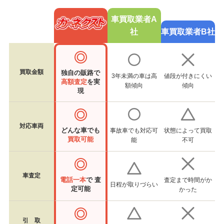
車買取業者A
社
車買取業者B社
買取金額
独自の販路で
3年未満の車は高
値段が付きにくい
高額査定
を実
額傾向
傾向
現
対応車両
どんな車でも
事故車でも対応可
状態によって買取
買取可能
能
不可
車査定
電話一本
で 査
査定まで時間がか
日程が取りづらい
定可能
かった
引 取