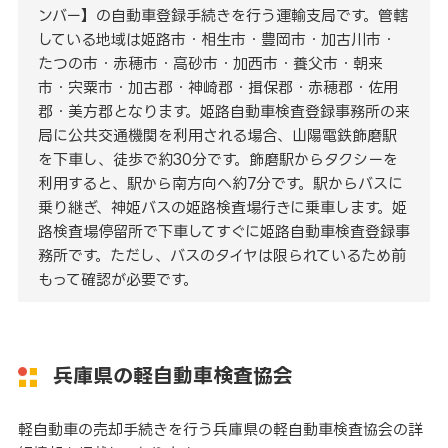
ンバー】の自動車登録手続きを行う運輸支局です。管轄
している地域は姫路市・相生市・豊岡市・加古川市・
たつの市・赤穂市・高砂市・加西市・養父市・朝来
市・宍粟市・加古郡・神崎郡・揖保郡・赤穂郡・佐用
郡・美方郡となります。姫路自動車検査登録事務所の来
局に公共交通機関を利用される場合、山陽電鉄飾磨駅
を下車し、徒歩で約30分です。飾磨駅からタクシーを
利用すると、駅から南方向へ約7分です。駅からバスに
乗り継ぎ、神姫バスの姫路検査場行きに乗車します。姫
路検査場停留所で下車してすぐに姫路自動車検査登録事
務所です。ただし、バスのタイヤは限られているため前
もって確認が必要です。
兵庫県の軽自動車検査協会
軽自動車の売却手続きを行う兵庫県の軽自動車検査協会の詳