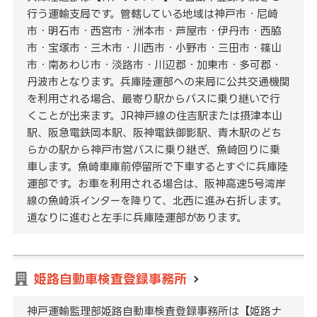
行う運輸支局です。管轄している地域は神戸市・尼崎
市・明石市・西宮市・洲本市・芦屋市・伊丹市・西脇
市・宝塚市・三木市・川西市・小野市・三田市・篠山
市・南あわじ市・淡路市・川辺郡・加東市・多可郡・
丹波市となります。兵庫陸運部への来局に公共交通機関
を利用される場合、最寄り駅からバスに乗り継いで行
くことが出来ます。JR神戸線の住吉駅または摂津本山
駅、阪急電鉄岡本駅、阪神電鉄御影駅、青木駅のどち
らかの駅から神戸市営バスに乗り継ぎ、魚崎回りに乗
車します。魚崎車庫前停留所で下車するとすぐに兵庫陸
運部です。お車を利用される場合は、阪神高速5号湾岸
線の魚崎浜インターを降りて、北西に進み右折します。
道なりに進むと左手に兵庫陸運部があります。
姫路自動車検査登録事務所
神戸運輸監理部姫路自動車検査登録事務所は【姫路ナ