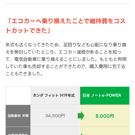
「エコカーへ乗り換えたことで維持費をコス
トカットできた」
年式も古くなってきたため、足回りなども心配になり乗り換
えを検討していたところ、エコカー減税があることを知っ
て、電気自動車に乗り換えることにしました。もともと利用
していた車も売却することができたので、購入費用に充てる
こともできました。
ホンダ フィット H19年式
日産 ノートe-POWER
34,500円
8,000円
自動車税 年額
自動車税 年額