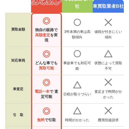
社
車買取業者B社
買取金額
独自の販路で
3年未満の車は高
値段が付きにくい
高額査定
を実
額傾向
傾向
現
対応車両
どんな車でも
事故車でも対応可
状態によって買取
買取可能
能
不可
車査定
電話一本
で 査
査定まで時間がか
日程が取りづらい
定可能
かった
引 取
無料
で引取
時間がかかった
費用別途請求