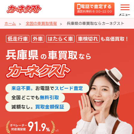
電話で査定する
通話料無料 8:00~22:00
メニュー
ホーム
全国の車買取情報
兵庫県の車買取ならカーネクスト
兵庫県の車買取ならカーネクスト
低走行車
外車
はたらく車
車検切れ
も高価買取！
兵庫県
車買取
の
なら
来店不要。
お電話で
スピード査定
全国どこでも
無料引取
減額なし。
買取金額保証