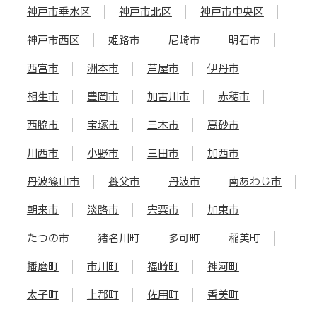
神戸市垂水区
神戸市北区
神戸市中央区
神戸市西区
姫路市
尼崎市
明石市
西宮市
洲本市
芦屋市
伊丹市
相生市
豊岡市
加古川市
赤穂市
西脇市
宝塚市
三木市
高砂市
川西市
小野市
三田市
加西市
丹波篠山市
養父市
丹波市
南あわじ市
朝来市
淡路市
宍粟市
加東市
たつの市
猪名川町
多可町
稲美町
播磨町
市川町
福崎町
神河町
太子町
上郡町
佐用町
香美町