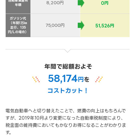
自動車重量税
自動車重量税
8,200円
0円
年額
年額
ガソリン代
ガソリン代
（年間1万㎞
（年間1万㎞
75,000円
51,526円
走行、135
走行、135
円/Lの場合）
円/Lの場合）
年間で総額およそ
58,174
円
を
コストカット！
電気自動車へと切り替えたことで、燃費の向上はもちろんで
すが、2019年10月より変更になった自動車税制度により、
税金面の維持費においてもかなりお得になることがわかりま
す。