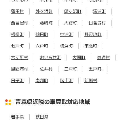
蓬田村
外ヶ浜町
鰺ヶ沢町
深浦町
西目屋村
藤崎町
大鰐町
田舎館村
板柳町
鶴田町
中泊町
野辺地町
七戸町
六戸町
横浜町
東北町
六ヶ所村
おいらせ町
大間町
東通村
風間浦村
佐井村
三戸町
五戸町
田子町
南部町
階上町
新郷村
青森県近隣の車買取対応地域
岩手県
秋田県