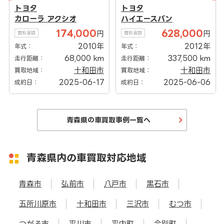
トヨタ
トヨタ
カローラ アクシオ
ハイエースバン
174,000
628,000
円
円
買取金額
買取金額
2010年
2012年
年式：
年式：
68,000 km
337,500 km
走行距離：
走行距離：
十和田市
十和田市
買取地域：
買取地域：
2025-06-17
2025-06-06
成約日：
成約日：
青森県の車買取事例一覧へ
青森県内の車買取対応地域
青森市
弘前市
八戸市
黒石市
五所川原市
十和田市
三沢市
むつ市
つがる市
平川市
平内町
今別町