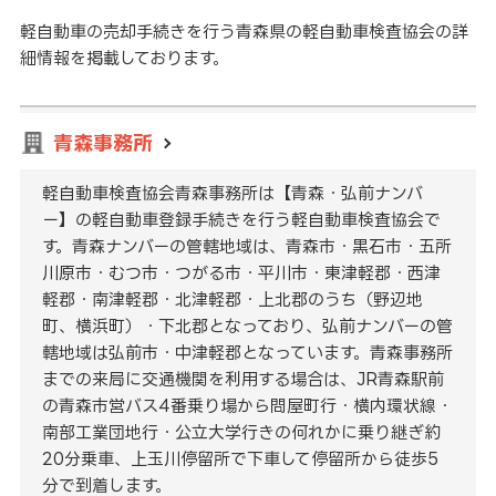
軽自動車の売却手続きを行う青森県の軽自動車検査協会の詳
細情報を掲載しております。
青森事務所
軽自動車検査協会青森事務所は【青森・弘前ナンバ
ー】の軽自動車登録手続きを行う軽自動車検査協会で
す。青森ナンバーの管轄地域は、青森市・黒石市・五所
川原市・むつ市・つがる市・平川市・東津軽郡・西津
軽郡・南津軽郡・北津軽郡・上北郡のうち（野辺地
町、横浜町）・下北郡となっており、弘前ナンバーの管
轄地域は弘前市・中津軽郡となっています。青森事務所
までの来局に交通機関を利用する場合は、JR青森駅前
の青森市営バス4番乗り場から問屋町行・横内環状線・
南部工業団地行・公立大学行きの何れかに乗り継ぎ約
20分乗車、上玉川停留所で下車して停留所から徒歩5
分で到着します。