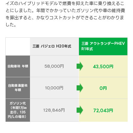
イズのハイブリッドモデルで燃費を抑えた車に乗り換えるこ
とにしました。年間でかかっていたガソリン代や車の維持費
を算出すると、かなりコストカットができることがわかりま
した。
三菱 アウトランダーPHEV
三菱 パジェロ H20年式
R1年式
58,000円
43,500円
自動車税 年額
自動車税 年額
自動車重量税
自動車重量税
10,000円
0円
年額
年額
ガソリン代
ガソリン代
（年間1万㎞
（年間1万㎞
128,846円
72,043円
走行、135
走行、135
円/Lの場合）
円/Lの場合）