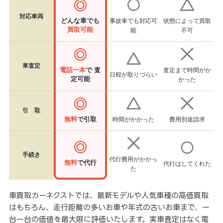
対応車両
どんな車でも
事故車でも対応可
状態によって買取
買取可能
能
不可
車査定
電話一本
で 査
査定まで時間がか
日程が取りづらい
定可能
かった
引 取
無料
で引取
時間がかかった
費用別途請求
手続き
代行費用がかかっ
無料
で代行
代行はしてくれた
た
車買取カーネクストでは、最新モデルや人気車種の高価買取
はもちろん、走行距離の多いお車や年式の古いお車まで、一
台一台の価値を最大限に評価いたします。実車査定はなく電