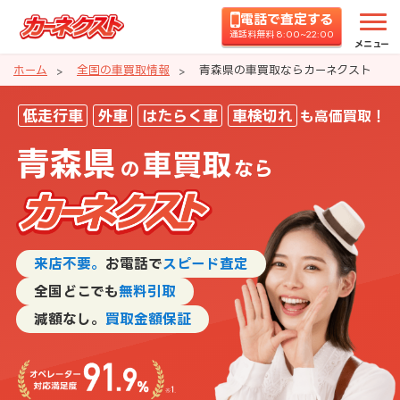
電話で査定する
通話料無料 8:00~22:00
メニュー
ホーム
全国の車買取情報
青森県の車買取ならカーネクスト
青森県の車買取ならカーネクスト
低走行車
外車
はたらく車
車検切れ
も高価買取！
青森県
車買取
の
なら
来店不要。
お電話で
スピード査定
全国どこでも
無料引取
減額なし。
買取金額保証