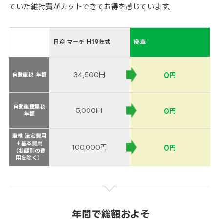
ていた維持費がカットできてお得を感じています。
日産 マーチ H19年式
廃車
34,500円
0円
自動車税 年額
自動車税 年額
自動車重量税
自動車重量税
5,000円
0円
年額
年額
車検 法定費用
車検 法定費用
＋基本費用
＋基本費用
100,000円
0円
（状態別の費
（状態別の費
用を除く）
用を除く）
年間で総額およそ