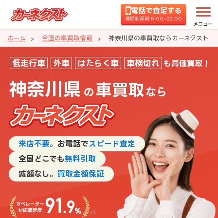
電話で査定する
通話料無料 8:00~22:00
メニュー
ホーム
全国の車買取情報
神奈川県の車買取ならカーネクスト
神奈川県の車買取ならカーネクス
低走行車
外車
はたらく車
車検切れ
も高価買取！
神奈川県
車買取
の
なら
来店不要。
お電話で
スピード査定
全国どこでも
無料引取
減額なし。
買取金額保証