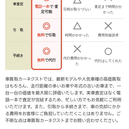
車査定
電話一本
で 査
査定まで時間がか
日程が取りづらい
定可能
かった
引 取
無料
で引取
時間がかかった
費用別途請求
手続き
代行費用がかかっ
無料
で代行
代行はしてくれた
た
車買取カーネクストでは、最新モデルや人気車種の高価買取
はもちろん、走行距離の多いお車や年式の古いお車まで、一
台一台の価値を最大限に評価いたします。実車査定はなく電
話一本で査定が完結するため、忙しい方でもお気軽にご利用
いただけます。また、引取から手続きまで、車の売却にかか
る費用をお客様にご負担していただくことはありません。ご
不明な点は車買取カーネクストまでお問い合わせください。