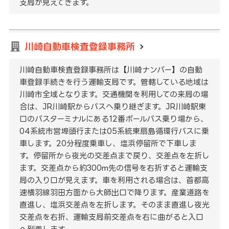
支局が見えてきます。
川崎自動車検査登録事務所
川崎自動車検査登録事務所は【川崎ナンバー】の自動
車登録手続きを行う運輸支局です。管轄している地域は
川崎市全域となります。交通機関を利用しての来局の場
合は、JR川崎駅からバスへ乗り継ぎます。JR川崎駅東
口のバスターミナルにある12番ポールバス乗り場から、
04系統市営埠頭行または05系統東扇島循環行バスに乗
車します。20分程度乗車し、塩浜停留所で下車しま
す。停留所から夜光の交差点まで戻り、交差点を左折し
ます。交差点から約300m先の信号を右折すると運輸支
局の入り口が見えます。車を利用される場合は、首都高
速横羽線羽田方面から大師出口で降ります。産業道路を
直進し、塩浜交差点を左折します。そのまま直進し夜光
交差点を右折、運輸支局前交差点を右に曲がると入口