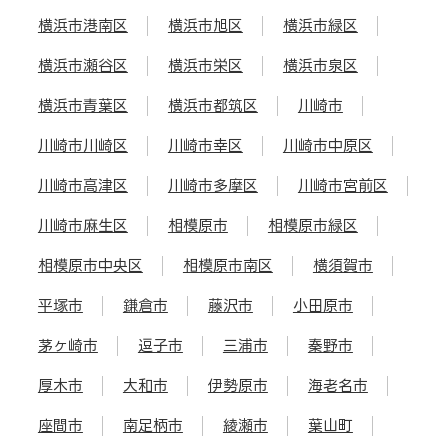
横浜市港南区
横浜市旭区
横浜市緑区
横浜市瀬谷区
横浜市栄区
横浜市泉区
横浜市青葉区
横浜市都筑区
川崎市
川崎市川崎区
川崎市幸区
川崎市中原区
川崎市高津区
川崎市多摩区
川崎市宮前区
川崎市麻生区
相模原市
相模原市緑区
相模原市中央区
相模原市南区
横須賀市
平塚市
鎌倉市
藤沢市
小田原市
茅ヶ崎市
逗子市
三浦市
秦野市
厚木市
大和市
伊勢原市
海老名市
座間市
南足柄市
綾瀬市
葉山町