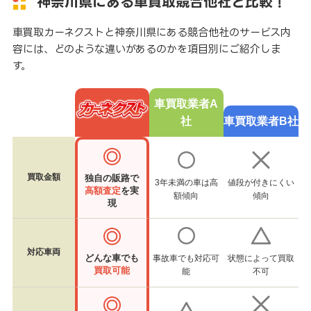
神奈川県にある車買取競合他社と比較！
車買取カーネクストと神奈川県にある競合他社のサービス内
容には、どのような違いがあるのかを項目別にご紹介しま
す。
車買取業者A
社
車買取業者B社
買取金額
独自の販路で
3年未満の車は高
値段が付きにくい
高額査定
を実
額傾向
傾向
現
対応車両
どんな車でも
事故車でも対応可
状態によって買取
買取可能
能
不可