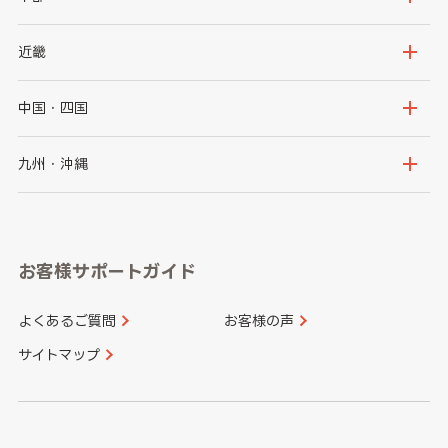
秋田県
山形県
群馬県
埼玉県
新潟県
富山県
近畿
福島県
千葉県
東京都
石川県
福井県
大阪府
兵庫県
中国・四国
神奈川県
山梨県
長野県
京都府
滋賀県
鳥取県
島根県
九州・沖縄
岐阜県
静岡県
奈良県
三重県
岡山県
広島県
福岡県
佐賀県
愛知県
和歌山県
お客様サポートガイド
山口県
徳島県
長崎県
熊本県
よくあるご質問
お客様の声
香川県
愛媛県
大分県
宮崎県
サイトマップ
高知県
鹿児島県
沖縄県