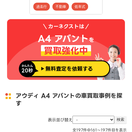
過走行
不動車
低年式
カーネクストは
A4 アバント
を
買取強化中
かんたん
無料査定を依頼する
20秒
アウディ A4 アバントの車買取事例を探
す
表示並び替え
全
197
件中
161～197
件目を表示