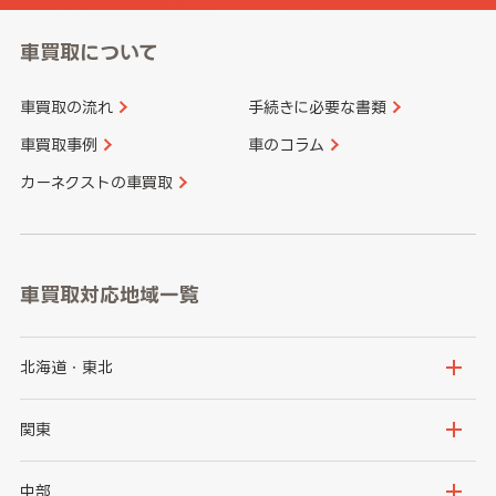
車買取について
車買取の流れ
手続きに必要な書類
車買取事例
車のコラム
カーネクストの車買取
車買取対応地域一覧
北海道・東北
北海道
青森県
関東
岩手県
宮城県
茨城県
栃木県
中部