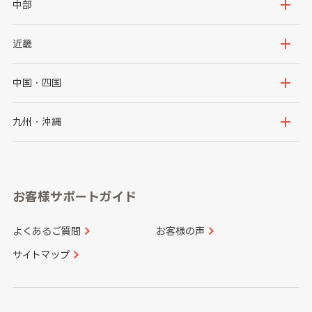
岩手県
宮城県
茨城県
栃木県
中部
秋田県
山形県
群馬県
埼玉県
新潟県
富山県
近畿
福島県
千葉県
東京都
石川県
福井県
大阪府
兵庫県
中国・四国
神奈川県
山梨県
長野県
京都府
滋賀県
鳥取県
島根県
九州・沖縄
岐阜県
静岡県
奈良県
三重県
岡山県
広島県
福岡県
佐賀県
愛知県
和歌山県
お客様サポートガイド
山口県
徳島県
長崎県
熊本県
よくあるご質問
お客様の声
香川県
愛媛県
大分県
宮崎県
サイトマップ
高知県
鹿児島県
沖縄県