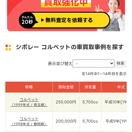
買取強化中
かんたん
無料査定を依頼する
20秒
シボレー コルベットの車買取事例を探す
表示並び替え
全
14
件中
1～14
件目を表示
車種
買取金額
排気量
年式
コルベット
250,000円
5,700cc
平成10年(199
（1999年式 / 埼玉県）
コルベット
200,000円
5,700cc
平成9年(1998
（1998年式 / 静岡県）