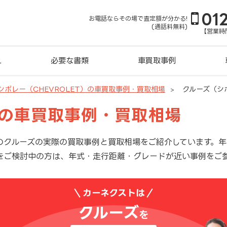
01
お電話ならその場で査定額が分かる!
(通話料無料)
【営業時間
れ
必要な書類
車買取事例
シボレー（CHEVROLET）の車買取事例・買取相場
クルーズ（シ
ズの車買取事例・買取相場
のクルーズの実際の買取事例と買取相場をご紹介しています。
をご検討中の方は、年式・走行距離・グレードが近い事例をご
カーネクストは
クルーズ
を