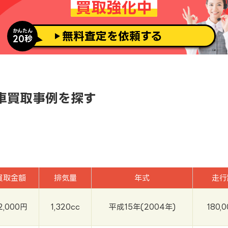
買取強化中
かんたん
無料査定を依頼する
20秒
車買取事例を探す
買取金額
排気量
年式
走行
2,000円
1,320cc
平成15年(2004年)
180,