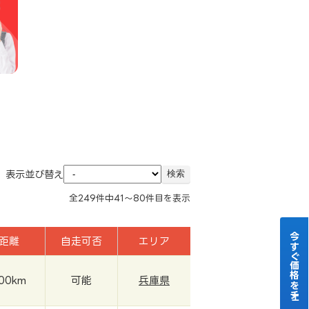
表示並び替え
全
249
件中
41～80
件目を表示
今すぐ価格をチェック！
距離
自走可否
エリア
000km
可能
兵庫県