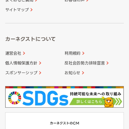
香川県
愛媛県
大分県
宮崎県
サイトマップ
高知県
鹿児島県
沖縄県
カーネクストについて
運営会社
利用規約
個人情報保護方針
反社会的勢力排除宣言
スポンサーシップ
お知らせ