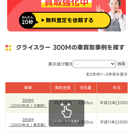
買取強化中
かんたん
無料査定を依頼する
20秒
クライスラー 300Mの車買取事例を探す
表示並び替え
全
2
件中
1～2
件目を表示
車種
買取金額
排気量
年式
300M
25,000円
3,510cc
平成12年(2000年
（2000年式 / 大阪府）
300M
スクロールできます
25,000円
3,500cc
平成11年(2000年
（2000年式 / 東京都）