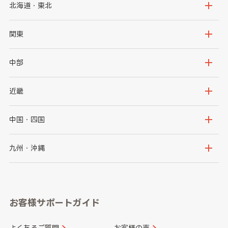
北海道・東北
北海道
青森県
関東
岩手県
宮城県
茨城県
栃木県
中部
秋田県
山形県
群馬県
埼玉県
新潟県
富山県
近畿
福島県
千葉県
東京都
石川県
福井県
大阪府
兵庫県
中国・四国
神奈川県
山梨県
長野県
京都府
滋賀県
鳥取県
島根県
九州・沖縄
岐阜県
静岡県
奈良県
三重県
岡山県
広島県
福岡県
佐賀県
愛知県
和歌山県
お客様サポートガイド
山口県
徳島県
長崎県
熊本県
よくあるご質問
お客様の声