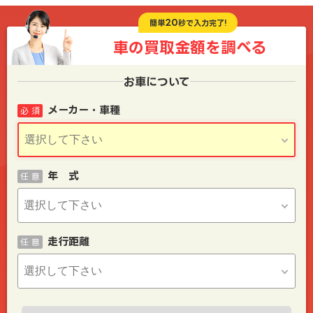
20
簡単
秒で入力完了!
車の買取金額を
調べる
お車について
メーカー・車種
必 須
年 式
任 意
走行距離
任 意