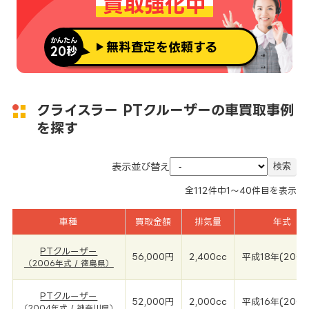
買取強化中
かんたん
無料査定を依頼する
20秒
クライスラー PTクルーザーの車買取事例
を探す
表示並び替え
全
112
件中
1～40
件目を表示
車種
買取金額
排気量
年式
PTクルーザー
56,000円
2,400cc
平成18年(2006
（2006年式 / 徳島県）
PTクルーザー
52,000円
2,000cc
平成16年(2004
（2004年式 / 神奈川県）