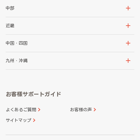
岩手県
宮城県
茨城県
栃木県
中部
秋田県
山形県
群馬県
埼玉県
新潟県
富山県
近畿
福島県
千葉県
東京都
石川県
福井県
大阪府
兵庫県
中国・四国
神奈川県
山梨県
長野県
京都府
滋賀県
鳥取県
島根県
九州・沖縄
岐阜県
静岡県
奈良県
三重県
岡山県
広島県
福岡県
佐賀県
愛知県
和歌山県
お客様サポートガイド
山口県
徳島県
長崎県
熊本県
よくあるご質問
お客様の声
香川県
愛媛県
大分県
宮崎県
サイトマップ
高知県
鹿児島県
沖縄県