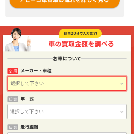
ビーゴ車買取の流れを
詳しく見る
20
簡単
秒で入力完了!
車の買取金額を
調べる
お車について
メーカー・車種
必 須
年 式
任 意
走行距離
任 意