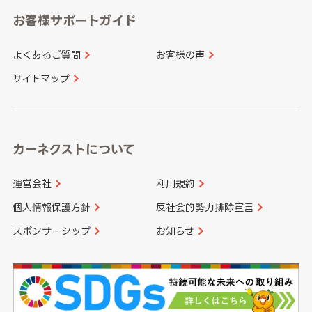
愛知県
和歌山県
お客様サポートガイド
山口県
徳島県
長崎県
熊本県
よくあるご質問
お客様の声
香川県
愛媛県
大分県
宮崎県
サイトマップ
高知県
鹿児島県
沖縄県
カーネクストについて
運営会社
利用規約
個人情報保護方針
反社会的勢力排除宣言
スポンサーシップ
お知らせ