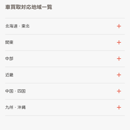
車買取対応地域一覧
北海道・東北
北海道
青森県
関東
岩手県
宮城県
茨城県
栃木県
中部
秋田県
山形県
群馬県
埼玉県
新潟県
富山県
近畿
福島県
千葉県
東京都
石川県
福井県
大阪府
兵庫県
中国・四国
神奈川県
山梨県
長野県
京都府
滋賀県
鳥取県
島根県
九州・沖縄
岐阜県
静岡県
奈良県
三重県
岡山県
広島県
福岡県
佐賀県