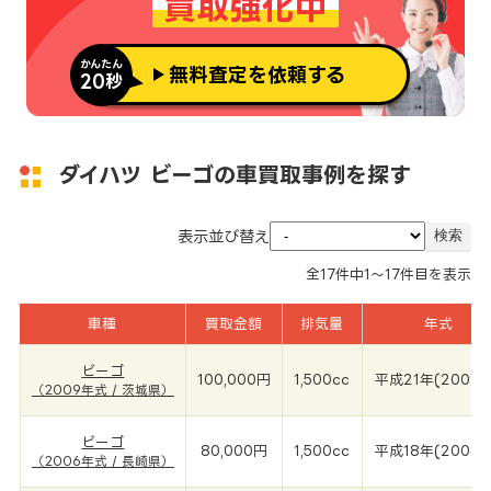
買取強化中
かんたん
無料査定を依頼する
20秒
ダイハツ ビーゴの車買取事例を探す
表示並び替え
全
17
件中
1～17
件目を表示
車種
買取金額
排気量
年式
ビーゴ
100,000円
1,500cc
平成21年(2009年
（2009年式 / 茨城県）
ビーゴ
80,000円
1,500cc
平成18年(2006年
（2006年式 / 長崎県）