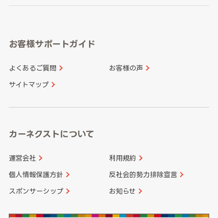
岐阜県
静岡県
奈良県
三重県
岡山県
広島県
福岡県
佐賀県
愛知県
和歌山県
お客様サポートガイド
山口県
徳島県
長崎県
熊本県
よくあるご質問
お客様の声
香川県
愛媛県
大分県
宮崎県
サイトマップ
高知県
鹿児島県
沖縄県
カーネクストについて
運営会社
利用規約
個人情報保護方針
反社会的勢力排除宣言
スポンサーシップ
お知らせ