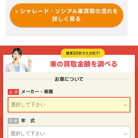
シャレード・ソシアル車買取の流れを
詳しく見る
20
簡単
秒で入力完了!
車の買取金額を
調べる
お車について
メーカー・車種
必 須
年 式
任 意