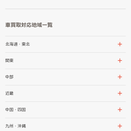
車買取対応地域一覧
北海道・東北
北海道
青森県
関東
岩手県
宮城県
茨城県
栃木県
中部
秋田県
山形県
群馬県
埼玉県
新潟県
富山県
近畿
福島県
千葉県
東京都
石川県
福井県
大阪府
兵庫県
中国・四国
神奈川県
山梨県
長野県
京都府
滋賀県
鳥取県
島根県
九州・沖縄