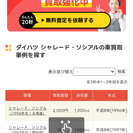
買取強化中
かんたん
無料査定を依頼する
20秒
ダイハツ シャレード・ソシアルの車買取
事例を探す
表示並び替え
全
3
件中
1～3
件目を表示
車種
買取金額
排気量
年式
シャレード・ソシアル
2,000円
1,300cc
平成8年(1996年)
（1996年式 / 北海道）
シャレード・ソシアル
0円
1,500cc
平成8年(1997年)
（1997年式 / 愛知県）