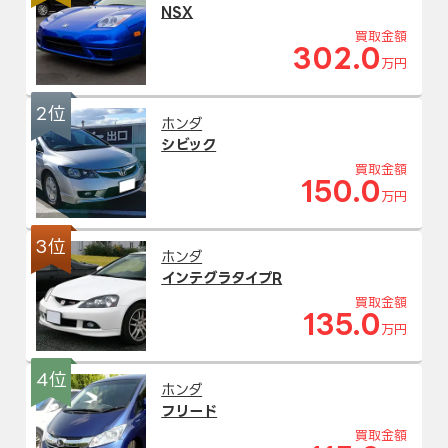
NSX
買取金額
302.0
万円
2位
ホンダ
シビック
買取金額
150.0
万円
3位
ホンダ
インテグラタイプR
買取金額
135.0
万円
4位
ホンダ
フリード
買取金額