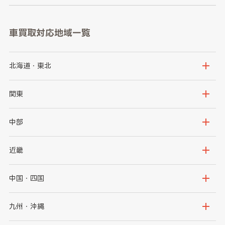
車買取対応地域一覧
北海道・東北
北海道
青森県
関東
岩手県
宮城県
茨城県
栃木県
中部
秋田県
山形県
群馬県
埼玉県
新潟県
富山県
近畿
福島県
千葉県
東京都
石川県
福井県
大阪府
兵庫県
中国・四国
神奈川県
山梨県
長野県
京都府
滋賀県
鳥取県
島根県
九州・沖縄