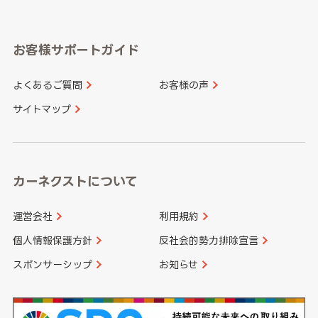
岐阜県
静岡県
奈良県
三重県
岡山県
広島県
福岡県
佐賀県
愛知県
和歌山県
お客様サポートガイド
山口県
徳島県
長崎県
熊本県
よくあるご質問
お客様の声
香川県
愛媛県
大分県
宮崎県
サイトマップ
高知県
鹿児島県
沖縄県
カーネクストについて
運営会社
利用規約
個人情報保護方針
反社会的勢力排除宣言
スポンサーシップ
お知らせ