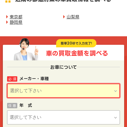
東京都
山梨県
静岡県
20
簡単
秒で入力完了!
車の買取金額を
調べる
お車について
メーカー・車種
必 須
年 式
任 意