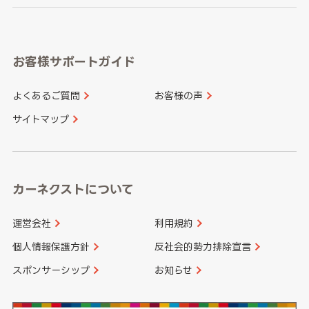
岐阜県
静岡県
奈良県
三重県
岡山県
広島県
福岡県
佐賀県
愛知県
和歌山県
お客様サポートガイド
山口県
徳島県
長崎県
熊本県
よくあるご質問
お客様の声
香川県
愛媛県
大分県
宮崎県
サイトマップ
高知県
鹿児島県
沖縄県
カーネクストについて
運営会社
利用規約
個人情報保護方針
反社会的勢力排除宣言
スポンサーシップ
お知らせ