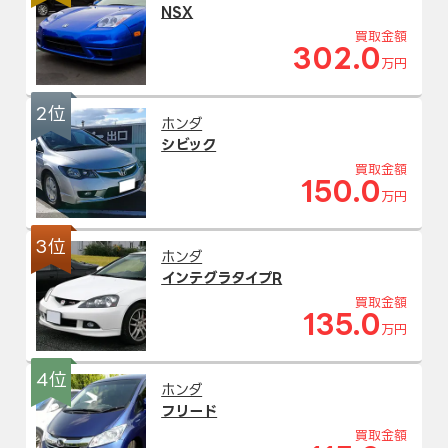
NSX
買取金額
302.0
万円
2位
ホンダ
シビック
買取金額
150.0
万円
3位
ホンダ
インテグラタイプR
買取金額
135.0
万円
4位
ホンダ
フリード
買取金額