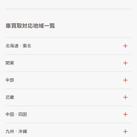
車買取対応地域一覧
北海道・東北
北海道
青森県
関東
岩手県
宮城県
茨城県
栃木県
中部
秋田県
山形県
群馬県
埼玉県
新潟県
富山県
近畿
福島県
千葉県
東京都
石川県
福井県
大阪府
兵庫県
中国・四国
神奈川県
山梨県
長野県
京都府
滋賀県
鳥取県
島根県
九州・沖縄