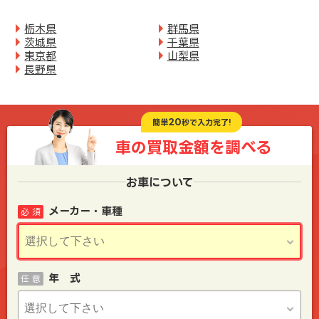
栃木県
群馬県
茨城県
千葉県
東京都
山梨県
長野県
20
簡単
秒で入力完了!
車の買取金額を
調べる
お車について
メーカー・車種
必 須
年 式
任 意