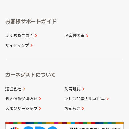
岐阜県
静岡県
奈良県
三重県
岡山県
広島県
福岡県
佐賀県
愛知県
和歌山県
お客様サポートガイド
山口県
徳島県
長崎県
熊本県
よくあるご質問
お客様の声
香川県
愛媛県
大分県
宮崎県
サイトマップ
高知県
鹿児島県
沖縄県
カーネクストについて
運営会社
利用規約
個人情報保護方針
反社会的勢力排除宣言
スポンサーシップ
お知らせ