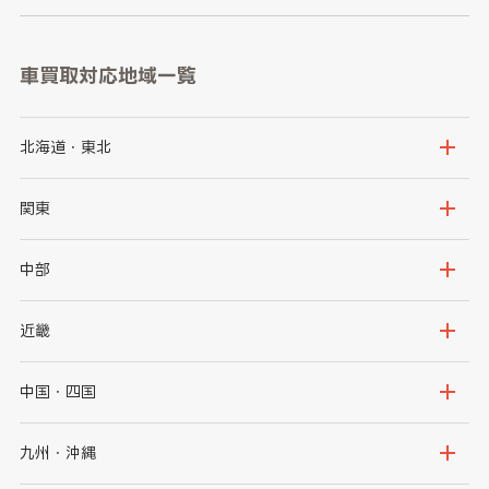
車買取対応地域一覧
北海道・東北
北海道
青森県
関東
岩手県
宮城県
茨城県
栃木県
中部
秋田県
山形県
群馬県
埼玉県
新潟県
富山県
近畿
福島県
千葉県
東京都
石川県
福井県
大阪府
兵庫県
中国・四国
神奈川県
山梨県
長野県
京都府
滋賀県
鳥取県
島根県
九州・沖縄