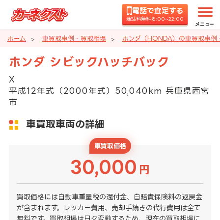
電話で査定する
通話料無料 8:00~22:00
メニュー
ホーム
車買取事例・買取相場
ホンダ（HONDA）の車買取事例
ホンダ シビックハッチバック
X
平成12年式（2000年式）50,040km 兵庫県西宮
市
車買取車両の詳細
車買取価格
30,000
円
買取価格には自動車重量税の還付金、自賠責保険料の返戻金
が含まれます。レッカー費用、売却手続きの代行費用は全て
無料です。買取相場は日々変動するため、現在の買取相場に