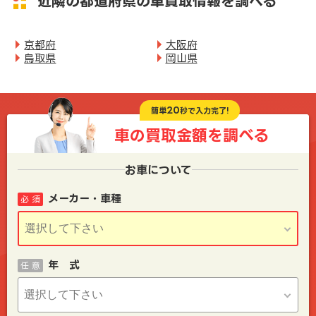
近隣の都道府県の車買取情報を調べる
京都府
大阪府
鳥取県
岡山県
20
簡単
秒で入力完了!
車の買取金額を
調べる
お車について
メーカー・車種
必 須
年 式
任 意