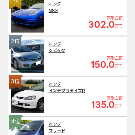
1位
ホンダ
NSX
買取金額
302.0
万円
2位
ホンダ
シビック
買取金額
150.0
万円
3位
ホンダ
インテグラタイプR
買取金額
135.0
万円
4位
ホンダ
フリード