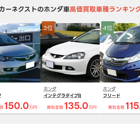
カーネクストのホンダ車
高価買取車種ランキン
3位
4位
ホンダ
ホンダ
ク
インテグラタイプR
フリード
150.0
135.0
115
額
万円
買取金額
万円
買取金額