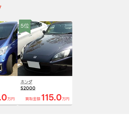
グ
5位
ホンダ
S2000
.0
115.0
万円
買取金額
万円