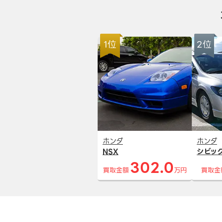
1位
2位
ホンダ
ホンダ
NSX
シビッ
302.0
買取金額
万円
買取金