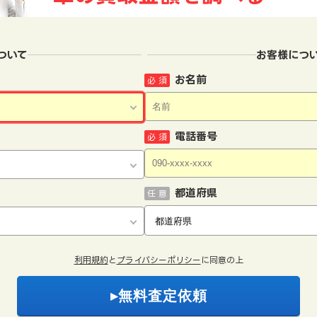
ついて
お客様につ
お名前
必 須
電話番号
必 須
都道府県
任 意
利用規約
と
プライバシーポリシー
に同意の上