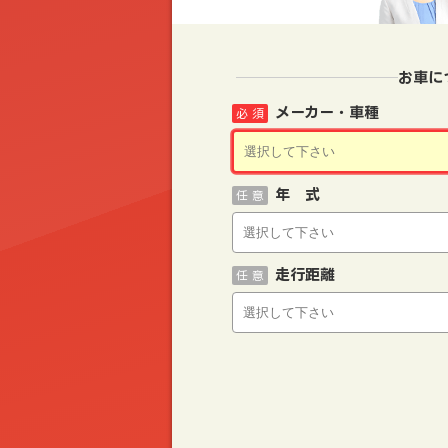
お車に
メーカー・車種
必 須
年 式
任 意
走行距離
任 意