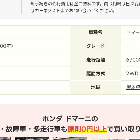
却手続きの代行費用は全て無料です。買取相場は日々変
はカーネクストまでお問い合わせください。
車種名
ドマー
000年）
グレード
-
走行距離
67,0
駆動方式
2WD
地域
熊本
ホンダ ドマーニの
・故障車・多走行車も
原則0円以上
で買い取