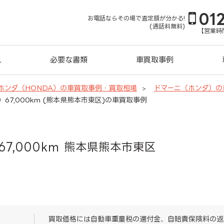
01
お電話ならその場で査定額が分かる!
(通話料無料)
【営業時間
れ
必要な書類
車買取事例
ホンダ（HONDA）の車買取事例・買取相場
ドマーニ（ホンダ）の
）67,000km (熊本県熊本市東区)の車買取事例
67,000km 熊本県熊本市東区
買取価格には自動車重量税の還付金、自賠責保険料の返