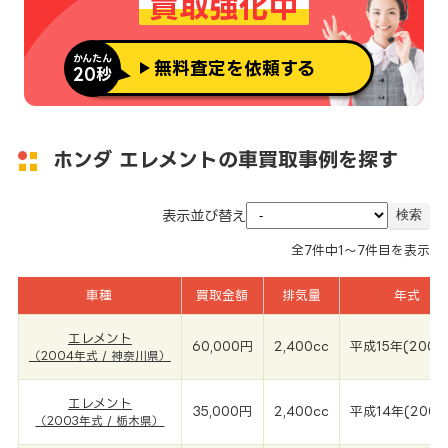
買取強化中
かんたん
無料査定を依頼する
20秒
ホンダ エレメントの車買取事例を探す
表示並び替え
全
7
件中
1～7
件目を表示
車種
買取金額
排気量
年式
エレメント
60,000円
2,400cc
平成15年(2004
（2004年式 / 神奈川県）
エレメント
35,000円
2,400cc
平成14年(2003
（2003年式 / 栃木県）