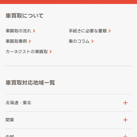
車買取について
車買取の流れ
手続きに必要な書類
車買取事例
車のコラム
カーネクストの車買取
車買取対応地域一覧
北海道・東北
北海道
青森県
関東
岩手県
宮城県
茨城県
栃木県
中部