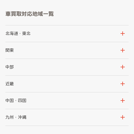
車買取対応地域一覧
北海道・東北
北海道
青森県
関東
岩手県
宮城県
茨城県
栃木県
中部
秋田県
山形県
群馬県
埼玉県
新潟県
富山県
近畿
福島県
千葉県
東京都
石川県
福井県
大阪府
兵庫県
中国・四国
神奈川県
山梨県
長野県
京都府
滋賀県
鳥取県
島根県
九州・沖縄
岐阜県
静岡県
奈良県
三重県
岡山県
広島県
福岡県
佐賀県