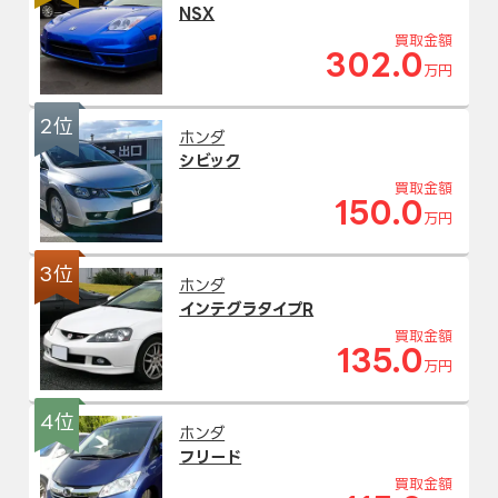
NSX
買取金額
302.0
万円
2位
ホンダ
シビック
買取金額
150.0
万円
3位
ホンダ
インテグラタイプR
買取金額
135.0
万円
4位
ホンダ
フリード
買取金額