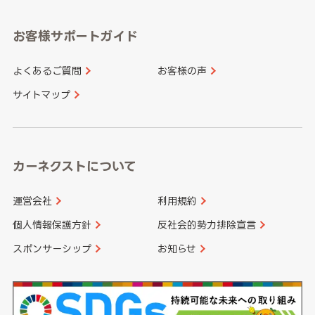
愛知県
和歌山県
お客様サポートガイド
山口県
徳島県
長崎県
熊本県
よくあるご質問
お客様の声
香川県
愛媛県
大分県
宮崎県
サイトマップ
高知県
鹿児島県
沖縄県
カーネクストについて
運営会社
利用規約
個人情報保護方針
反社会的勢力排除宣言
スポンサーシップ
お知らせ