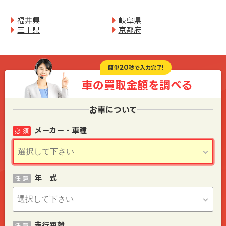
福井県
岐阜県
三重県
京都府
20
簡単
秒で入力完了!
車の買取金額を
調べる
お車について
メーカー・車種
必 須
年 式
任 意
走行距離
任 意