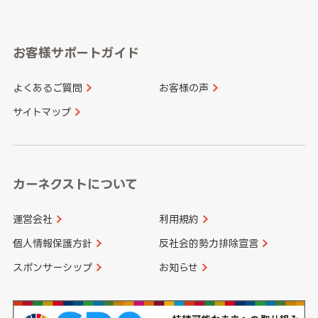
岐阜県
静岡県
奈良県
三重県
岡山県
広島県
福岡県
佐賀県
愛知県
和歌山県
お客様サポートガイド
山口県
徳島県
長崎県
熊本県
よくあるご質問
お客様の声
香川県
愛媛県
大分県
宮崎県
サイトマップ
高知県
鹿児島県
沖縄県
カーネクストについて
運営会社
利用規約
個人情報保護方針
反社会的勢力排除宣言
スポンサーシップ
お知らせ