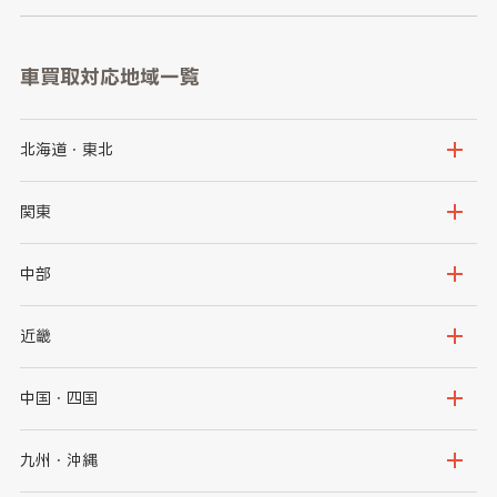
車買取対応地域一覧
北海道・東北
北海道
青森県
関東
岩手県
宮城県
茨城県
栃木県
中部
秋田県
山形県
群馬県
埼玉県
新潟県
富山県
近畿
福島県
千葉県
東京都
石川県
福井県
大阪府
兵庫県
中国・四国
神奈川県
山梨県
長野県
京都府
滋賀県
鳥取県
島根県
九州・沖縄