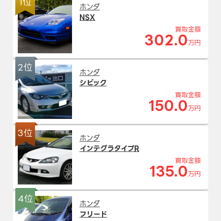
1位
ホンダ
NSX
買取金額
302.0
万円
2位
ホンダ
シビック
買取金額
150.0
万円
3位
ホンダ
インテグラタイプR
買取金額
135.0
万円
4位
ホンダ
フリード