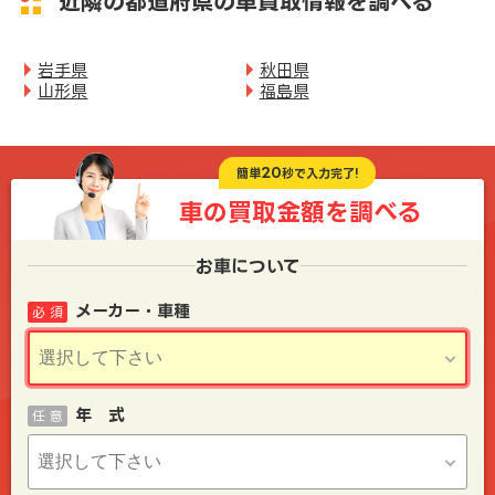
近隣の都道府県の車買取情報を調べる
岩手県
秋田県
山形県
福島県
20
簡単
秒で入力完了!
車の買取金額を
調べる
お車について
メーカー・車種
必 須
年 式
任 意