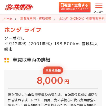
電話で査定する
通話料無料 8:00~22:00
メニュー
ホーム
車買取事例・買取相場
ホンダ（HONDA）の車買取事例
ホンダ ライフ
ターボなし
平成12年式（2001年式）188,800km 宮城県大
崎市
車買取車両の詳細
車買取価格
8,000
円
買取価格には自動車重量税の還付金、自賠責保険料の返戻金
が含まれます。レッカー費用、売却手続きの代行費用は全て
無料です。買取相場は日々変動するため、現在の買取相場に