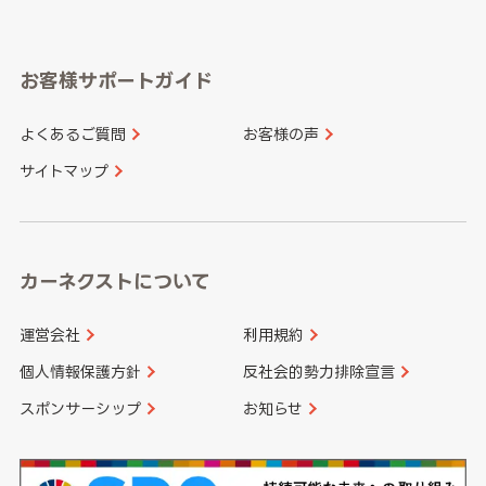
岐阜県
静岡県
奈良県
三重県
岡山県
広島県
福岡県
佐賀県
愛知県
和歌山県
お客様サポートガイド
山口県
徳島県
長崎県
熊本県
よくあるご質問
お客様の声
香川県
愛媛県
大分県
宮崎県
サイトマップ
高知県
鹿児島県
沖縄県
カーネクストについて
運営会社
利用規約
個人情報保護方針
反社会的勢力排除宣言
スポンサーシップ
お知らせ