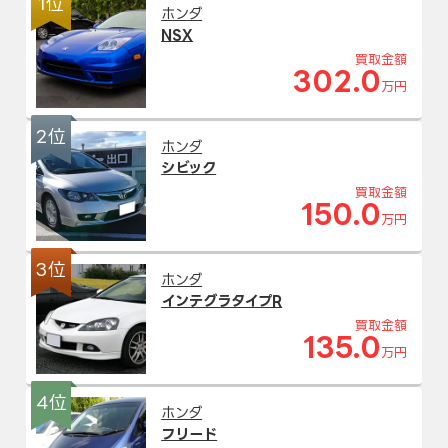
1位
ホンダ
NSX
買取金額
302.0
万円
2位
ホンダ
シビック
買取金額
150.0
万円
3位
ホンダ
インテグラタイプR
買取金額
135.0
万円
4位
ホンダ
フリード