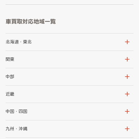
車買取対応地域一覧
北海道・東北
北海道
青森県
関東
岩手県
宮城県
茨城県
栃木県
中部
秋田県
山形県
群馬県
埼玉県
新潟県
富山県
近畿
福島県
千葉県
東京都
石川県
福井県
大阪府
兵庫県
中国・四国
神奈川県
山梨県
長野県
京都府
滋賀県
鳥取県
島根県
九州・沖縄