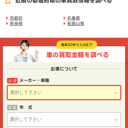
近隣の都道府県の車買取情報を調べる
京都府
兵庫県
奈良県
和歌山県
20
簡単
秒で入力完了!
車の買取金額を
調べる
お車について
メーカー・車種
必 須
年 式
任 意