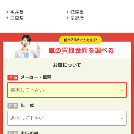
福井県
岐阜県
三重県
京都府
20
簡単
秒で入力完了!
車の買取金額を
調べる
お車について
メーカー・車種
必 須
年 式
任 意
走行距離
任 意