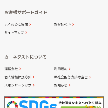
愛知県
和歌山県
お客様サポートガイド
山口県
徳島県
長崎県
熊本県
よくあるご質問
お客様の声
香川県
愛媛県
大分県
宮崎県
サイトマップ
高知県
鹿児島県
沖縄県
カーネクストについて
運営会社
利用規約
個人情報保護方針
反社会的勢力排除宣言
スポンサーシップ
お知らせ