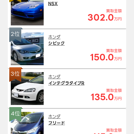
NSX
買取金額
302.0
万円
2位
ホンダ
シビック
買取金額
150.0
万円
3位
ホンダ
インテグラタイプR
買取金額
135.0
万円
4位
ホンダ
フリード
買取金額