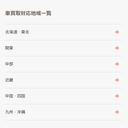
車買取対応地域一覧
北海道・東北
北海道
青森県
関東
岩手県
宮城県
茨城県
栃木県
中部
秋田県
山形県
群馬県
埼玉県
新潟県
富山県
近畿
福島県
千葉県
東京都
石川県
福井県
大阪府
兵庫県
中国・四国
神奈川県
山梨県
長野県
京都府
滋賀県
鳥取県
島根県
九州・沖縄
岐阜県
静岡県
奈良県
三重県
岡山県
広島県
福岡県
佐賀県