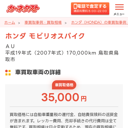
電話で査定する
通話料無料 8:00~22:00
メニュー
ホーム
車買取事例・買取相場
ホンダ（HONDA）の車買取事例
ホンダ モビリオスパイク
ＡＵ
平成19年式（2007年式）170,000km 鳥取県鳥
取市
車買取車両の詳細
車買取価格
35,000
円
買取価格には自動車重量税の還付金、自賠責保険料の返戻金
が含まれます。レッカー費用、売却手続きの代行費用は全て
無料です。買取相場は日々変動するため、現在の買取相場に