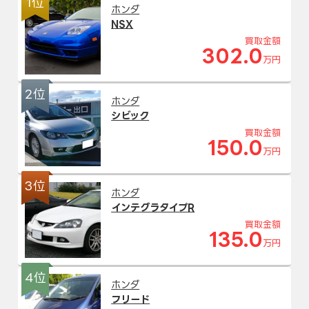
1位
ホンダ
NSX
買取金額
302.0
万円
2位
ホンダ
シビック
買取金額
150.0
万円
3位
ホンダ
インテグラタイプR
買取金額
135.0
万円
4位
ホンダ
フリード