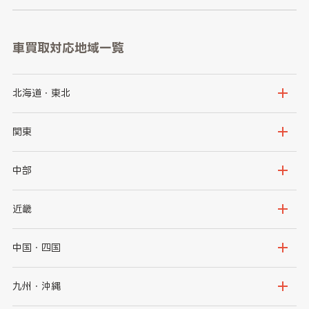
車買取対応地域一覧
北海道・東北
北海道
青森県
関東
岩手県
宮城県
茨城県
栃木県
中部
秋田県
山形県
群馬県
埼玉県
新潟県
富山県
近畿
福島県
千葉県
東京都
石川県
福井県
大阪府
兵庫県
中国・四国
神奈川県
山梨県
長野県
京都府
滋賀県
鳥取県
島根県
九州・沖縄