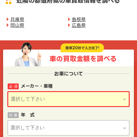
近隣の都道府県の車買取情報を調べる
兵庫県
島根県
岡山県
広島県
20
簡単
秒で入力完了!
車の買取金額を
調べる
お車について
メーカー・車種
必 須
年 式
任 意