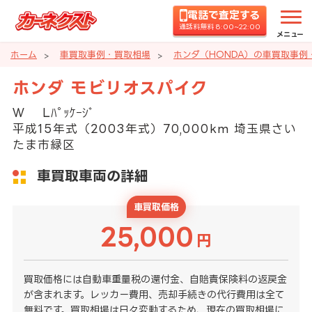
電話で査定する
通話料無料 8:00~22:00
メニュー
ホーム
車買取事例・買取相場
ホンダ（HONDA）の車買取事例
ホンダ モビリオスパイク
Ｗ Lﾊﾟｯｹｰｼﾞ
平成15年式（2003年式）70,000km 埼玉県さい
たま市緑区
車買取車両の詳細
車買取価格
25,000
円
買取価格には自動車重量税の還付金、自賠責保険料の返戻金
が含まれます。レッカー費用、売却手続きの代行費用は全て
無料です。買取相場は日々変動するため、現在の買取相場に