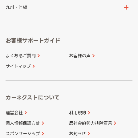
神奈川県
山梨県
長野県
京都府
滋賀県
鳥取県
島根県
九州・沖縄
岐阜県
静岡県
奈良県
三重県
岡山県
広島県
福岡県
佐賀県
愛知県
和歌山県
お客様サポートガイド
山口県
徳島県
長崎県
熊本県
よくあるご質問
お客様の声
香川県
愛媛県
大分県
宮崎県
サイトマップ
高知県
鹿児島県
沖縄県
カーネクストについて
運営会社
利用規約
個人情報保護方針
反社会的勢力排除宣言
スポンサーシップ
お知らせ