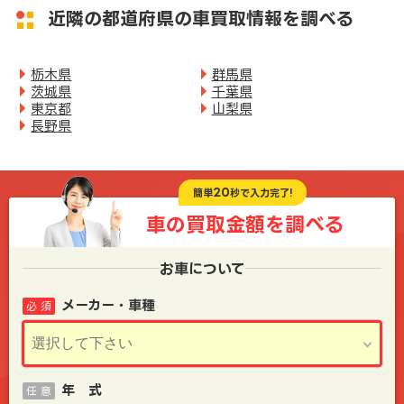
近隣の都道府県の車買取情報を調べる
栃木県
群馬県
茨城県
千葉県
東京都
山梨県
長野県
20
簡単
秒で入力完了!
車の買取金額を
調べる
お車について
メーカー・車種
必 須
年 式
任 意