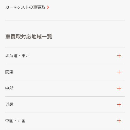
カーネクストの車買取
車買取対応地域一覧
北海道・東北
北海道
青森県
関東
岩手県
宮城県
茨城県
栃木県
中部
秋田県
山形県
群馬県
埼玉県
新潟県
富山県
近畿
福島県
千葉県
東京都
石川県
福井県
大阪府
兵庫県
中国・四国