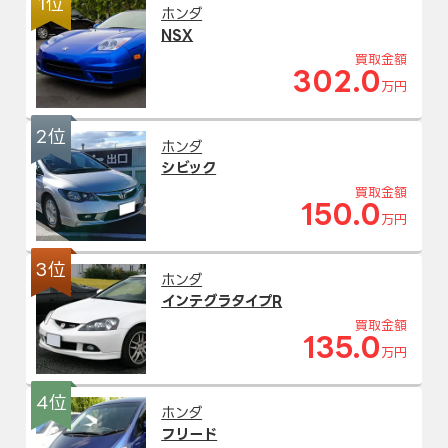
1位
ホンダ
NSX
買取金額
302.0
万円
2位
ホンダ
シビック
買取金額
150.0
万円
3位
ホンダ
インテグラタイプR
買取金額
135.0
万円
4位
ホンダ
フリード