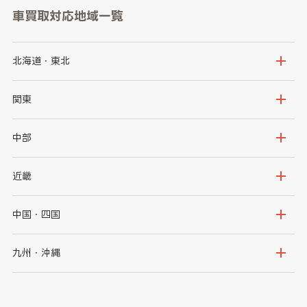
車買取対応地域一覧
北海道・東北
北海道
青森県
関東
岩手県
宮城県
茨城県
栃木県
中部
秋田県
山形県
群馬県
埼玉県
新潟県
富山県
近畿
福島県
千葉県
東京都
石川県
福井県
大阪府
兵庫県
中国・四国
神奈川県
山梨県
長野県
京都府
滋賀県
鳥取県
島根県
九州・沖縄
岐阜県
静岡県
奈良県
三重県
岡山県
広島県
福岡県
佐賀県