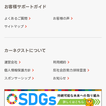
愛知県
和歌山県
お客様サポートガイド
山口県
徳島県
長崎県
熊本県
よくあるご質問
お客様の声
香川県
愛媛県
大分県
宮崎県
サイトマップ
高知県
鹿児島県
沖縄県
カーネクストについて
運営会社
利用規約
個人情報保護方針
反社会的勢力排除宣言
スポンサーシップ
お知らせ