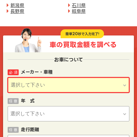
新潟県
石川県
長野県
岐阜県
20
簡単
秒で入力完了!
車の買取金額を
調べる
お車について
メーカー・車種
必 須
年 式
任 意
走行距離
任 意