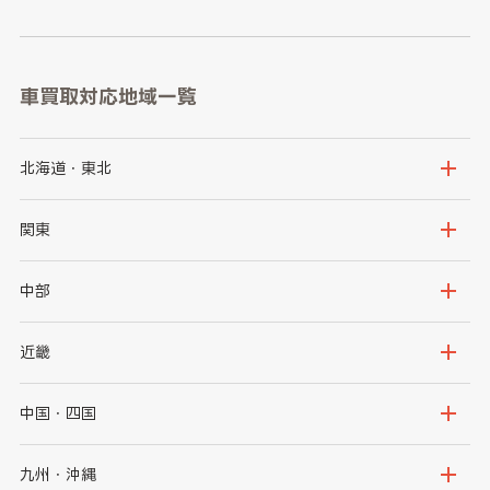
車買取対応地域一覧
北海道・東北
北海道
青森県
関東
岩手県
宮城県
茨城県
栃木県
中部
秋田県
山形県
群馬県
埼玉県
新潟県
富山県
近畿
福島県
千葉県
東京都
石川県
福井県
大阪府
兵庫県
中国・四国
神奈川県
山梨県
長野県
京都府
滋賀県
鳥取県
島根県
九州・沖縄