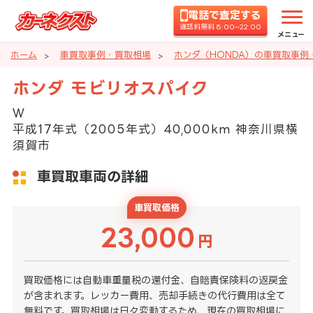
電話で査定する
通話料無料 8:00~22:00
メニュー
ホーム
車買取事例・買取相場
ホンダ（HONDA）の車買取事例
ホンダ モビリオスパイク
Ｗ
平成17年式（2005年式）40,000km 神奈川県横
須賀市
車買取車両の詳細
車買取価格
23,000
円
買取価格には自動車重量税の還付金、自賠責保険料の返戻金
が含まれます。レッカー費用、売却手続きの代行費用は全て
無料です。買取相場は日々変動するため、現在の買取相場に