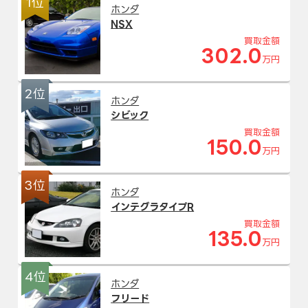
1位
ホンダ
NSX
買取金額
302.0
万円
2位
ホンダ
シビック
買取金額
150.0
万円
3位
ホンダ
インテグラタイプR
買取金額
135.0
万円
4位
ホンダ
フリード