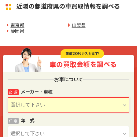
近隣の都道府県の車買取情報を調べる
東京都
山梨県
静岡県
20
簡単
秒で入力完了!
車の買取金額を
調べる
お車について
メーカー・車種
必 須
年 式
任 意