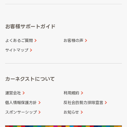
岐阜県
静岡県
奈良県
三重県
岡山県
広島県
福岡県
佐賀県
愛知県
和歌山県
お客様サポートガイド
山口県
徳島県
長崎県
熊本県
よくあるご質問
お客様の声
香川県
愛媛県
大分県
宮崎県
サイトマップ
高知県
鹿児島県
沖縄県
カーネクストについて
運営会社
利用規約
個人情報保護方針
反社会的勢力排除宣言
スポンサーシップ
お知らせ