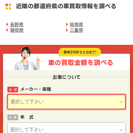
近隣の都道府県の車買取情報を調べる
長野県
岐阜県
静岡県
三重県
20
簡単
秒で入力完了!
車の買取金額を
調べる
お車について
メーカー・車種
必 須
年 式
任 意