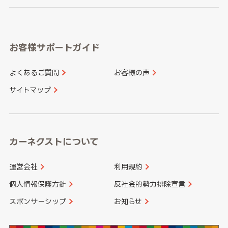
岐阜県
静岡県
奈良県
三重県
岡山県
広島県
福岡県
佐賀県
愛知県
和歌山県
お客様サポートガイド
山口県
徳島県
長崎県
熊本県
よくあるご質問
お客様の声
香川県
愛媛県
大分県
宮崎県
サイトマップ
高知県
鹿児島県
沖縄県
カーネクストについて
運営会社
利用規約
個人情報保護方針
反社会的勢力排除宣言
スポンサーシップ
お知らせ