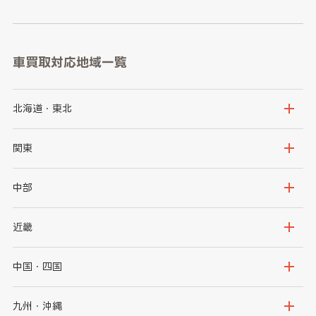
車買取対応地域一覧
北海道・東北
北海道
青森県
関東
岩手県
宮城県
茨城県
栃木県
中部
秋田県
山形県
群馬県
埼玉県
新潟県
富山県
近畿
福島県
千葉県
東京都
石川県
福井県
大阪府
兵庫県
中国・四国
神奈川県
山梨県
長野県
京都府
滋賀県
鳥取県
島根県
九州・沖縄