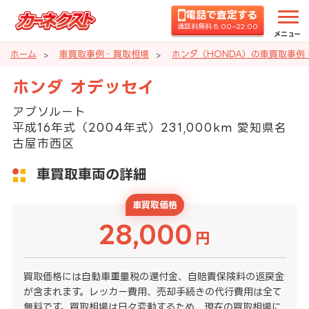
電話で査定する
通話料無料 8:00~22:00
メニュー
ホーム
車買取事例・買取相場
ホンダ（HONDA）の車買取事例
ホンダ オデッセイ
アブソルート
平成16年式（2004年式）231,000km 愛知県名
古屋市西区
車買取車両の詳細
車買取価格
28,000
円
買取価格には自動車重量税の還付金、自賠責保険料の返戻金
が含まれます。レッカー費用、売却手続きの代行費用は全て
無料です。買取相場は日々変動するため、現在の買取相場に