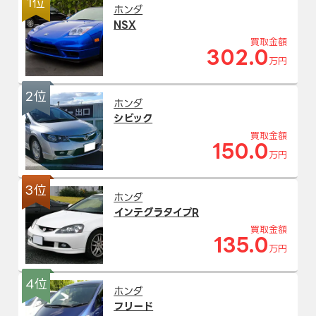
1位
ホンダ
NSX
買取金額
302.0
万円
2位
ホンダ
シビック
買取金額
150.0
万円
3位
ホンダ
インテグラタイプR
買取金額
135.0
万円
4位
ホンダ
フリード