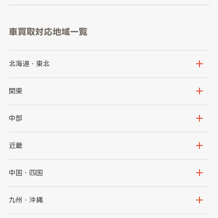
車買取対応地域一覧
北海道・東北
北海道
青森県
関東
岩手県
宮城県
茨城県
栃木県
中部
秋田県
山形県
群馬県
埼玉県
新潟県
富山県
近畿
福島県
千葉県
東京都
石川県
福井県
大阪府
兵庫県
中国・四国
神奈川県
山梨県
長野県
京都府
滋賀県
鳥取県
島根県
九州・沖縄