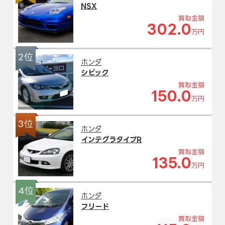
NSX
買取金額
302.0
万円
2位
ホンダ
シビック
買取金額
150.0
万円
3位
ホンダ
インテグラタイプR
買取金額
135.0
万円
4位
ホンダ
フリード
買取金額