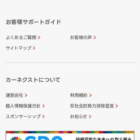
岐阜県
静岡県
奈良県
三重県
岡山県
広島県
福岡県
佐賀県
愛知県
和歌山県
お客様サポートガイド
山口県
徳島県
長崎県
熊本県
よくあるご質問
お客様の声
香川県
愛媛県
大分県
宮崎県
サイトマップ
高知県
鹿児島県
沖縄県
カーネクストについて
運営会社
利用規約
個人情報保護方針
反社会的勢力排除宣言
スポンサーシップ
お知らせ