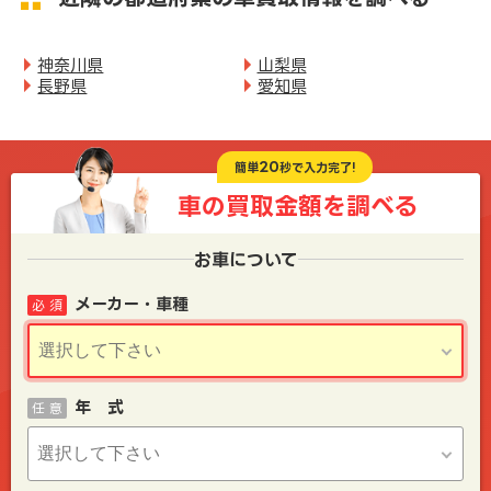
神奈川県
山梨県
長野県
愛知県
20
簡単
秒で入力完了!
車の買取金額を
調べる
お車について
メーカー・車種
必 須
年 式
任 意