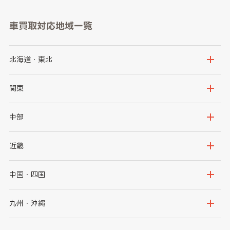
車買取対応地域一覧
北海道・東北
北海道
青森県
関東
岩手県
宮城県
茨城県
栃木県
中部
秋田県
山形県
群馬県
埼玉県
新潟県
富山県
近畿
福島県
千葉県
東京都
石川県
福井県
大阪府
兵庫県
中国・四国
神奈川県
山梨県
長野県
京都府
滋賀県
鳥取県
島根県
九州・沖縄
岐阜県
静岡県
奈良県
三重県
岡山県
広島県