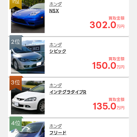
1位
ホンダ
NSX
買取金額
302.0
万円
2位
ホンダ
シビック
買取金額
150.0
万円
3位
ホンダ
インテグラタイプR
買取金額
135.0
万円
4位
ホンダ
フリード