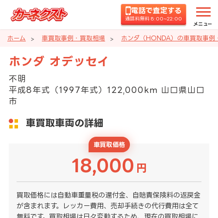
電話で査定する
通話料無料 8:00~22:00
メニュー
ホーム
車買取事例・買取相場
ホンダ（HONDA）の車買取事例
ホンダ オデッセイ
不明
平成8年式（1997年式）122,000km 山口県山口
市
車買取車両の詳細
車買取価格
18,000
円
買取価格には自動車重量税の還付金、自賠責保険料の返戻金
が含まれます。レッカー費用、売却手続きの代行費用は全て
無料です。買取相場は日々変動するため、現在の買取相場に