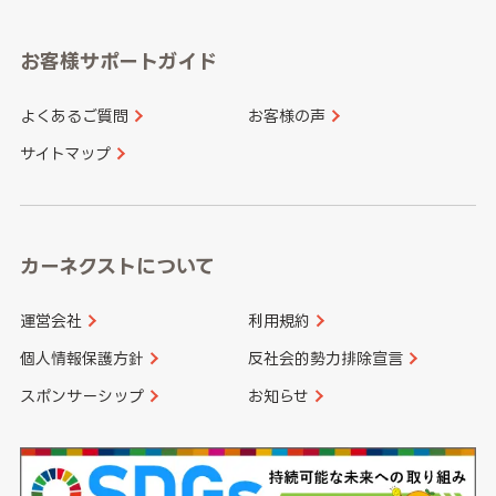
福岡県
佐賀県
愛知県
和歌山県
お客様サポートガイド
山口県
徳島県
長崎県
熊本県
よくあるご質問
お客様の声
香川県
愛媛県
大分県
宮崎県
サイトマップ
高知県
鹿児島県
沖縄県
カーネクストについて
運営会社
利用規約
個人情報保護方針
反社会的勢力排除宣言
スポンサーシップ
お知らせ