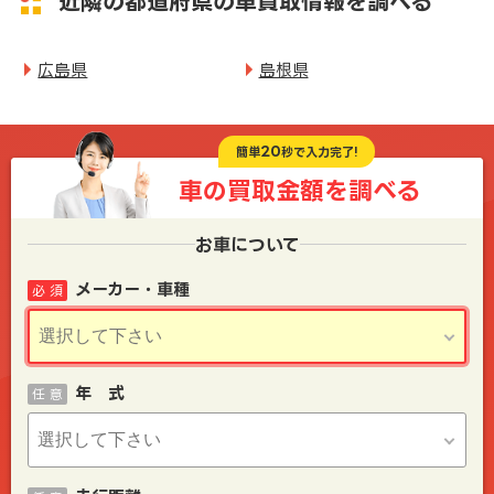
近隣の都道府県の車買取情報を調べる
広島県
島根県
20
簡単
秒で入力完了!
車の買取金額を
調べる
お車について
メーカー・車種
必 須
年 式
任 意