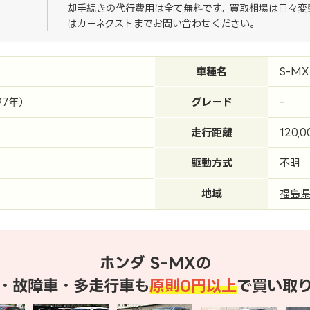
却手続きの代行費用は全て無料です。買取相場は日々変
はカーネクストまでお問い合わせください。
車種名
S-MX
97年）
グレード
-
走行距離
120,
駆動方式
不明
地域
福島
ホンダ S-MXの
・故障車・多走行車も
原則0円以上
で買い取