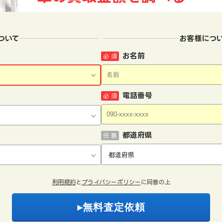
ついて
お客様につ
お名前
必 須
電話番号
必 須
都道府県
任 意
利用規約
と
プライバシーポリシー
に同意の上