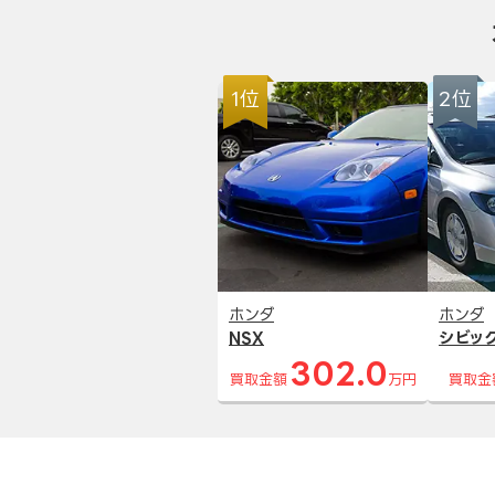
1位
2位
ホンダ
ホンダ
NSX
シビッ
302.0
買取金額
万円
買取金