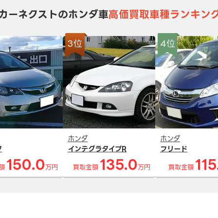
カーネクストのホンダ車
高価買取車種ランキン
3位
4位
ホンダ
ホンダ
ク
インテグラタイプR
フリード
150.0
135.0
115
額
万円
買取金額
万円
買取金額