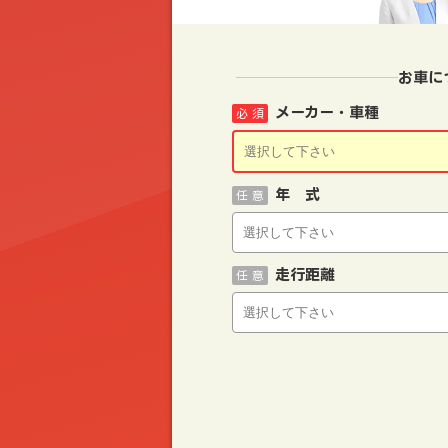
お車に
メーカー・車種
必 須
年 式
任 意
走行距離
任 意