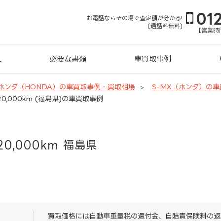
01
お電話ならその場で査定額が分かる!
(通話料無料)
【営業時間
れ
必要な書類
車買取事例
ホンダ（HONDA）の車買取事例・買取相場
S-MX（ホンダ）の
0,000km (福島県)の車買取事例
0,000km 福島県
買取価格には自動車重量税の還付金、自賠責保険料の返