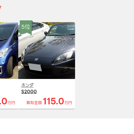
グ
5位
ホンダ
S2000
.0
115.0
万円
買取金額
万円