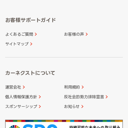
岐阜県
静岡県
奈良県
三重県
岡山県
広島県
福岡県
佐賀県
愛知県
和歌山県
お客様サポートガイド
山口県
徳島県
長崎県
熊本県
よくあるご質問
お客様の声
香川県
愛媛県
大分県
宮崎県
サイトマップ
高知県
鹿児島県
沖縄県
カーネクストについて
運営会社
利用規約
個人情報保護方針
反社会的勢力排除宣言
スポンサーシップ
お知らせ