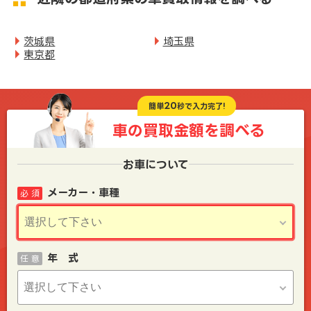
茨城県
埼玉県
東京都
20
簡単
秒で入力完了!
車の買取金額を
調べる
お車について
メーカー・車種
必 須
年 式
任 意