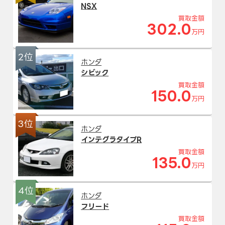
NSX
買取金額
302.0
万円
2位
ホンダ
シビック
買取金額
150.0
万円
3位
ホンダ
インテグラタイプR
買取金額
135.0
万円
4位
ホンダ
フリード
買取金額