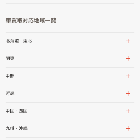
車買取対応地域一覧
北海道・東北
北海道
青森県
関東
岩手県
宮城県
茨城県
栃木県
中部
秋田県
山形県
群馬県
埼玉県
新潟県
富山県
近畿
福島県
千葉県
東京都
石川県
福井県
大阪府
兵庫県
中国・四国
神奈川県
山梨県
長野県
京都府
滋賀県
鳥取県
島根県
九州・沖縄