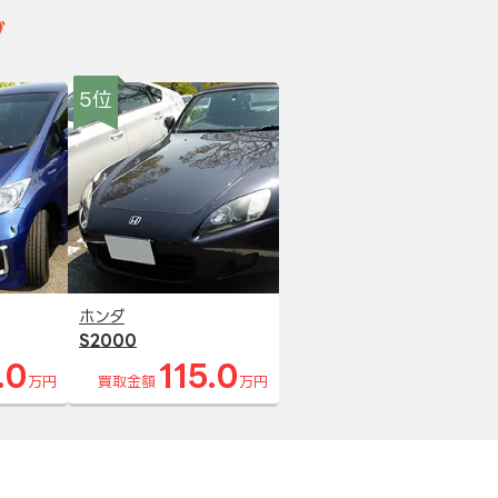
グ
5位
ホンダ
S2000
.0
115.0
万円
買取金額
万円