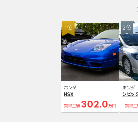
1位
2位
ホンダ
ホンダ
NSX
シビッ
302.0
買取金額
万円
買取金