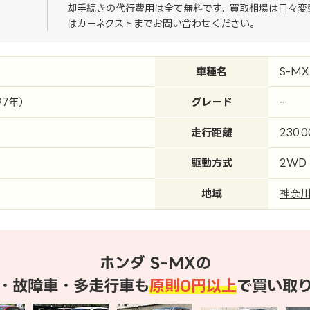
却手続きの代行費用は全て無料です。買取相場は日々変
はカーネクストまでお問い合わせください。
車種名
S-MX
97年）
グレード
-
走行距離
230,
駆動方式
2WD
地域
神奈
ホンダ S-MXの
・故障車・多走行車も
原則0円以上
で買い取