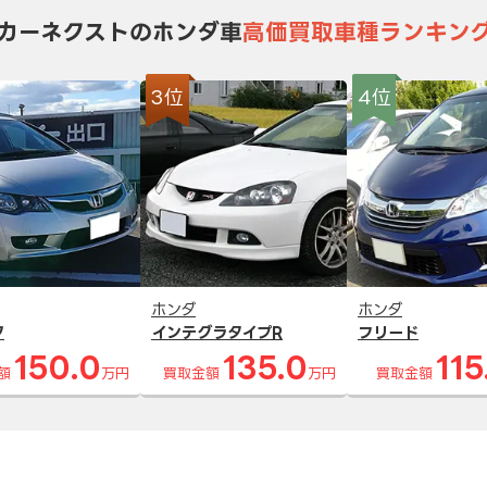
カーネクストのホンダ車
高価買取車種ランキン
3位
4位
ホンダ
ホンダ
ク
インテグラタイプR
フリード
150.0
135.0
115
額
万円
買取金額
万円
買取金額