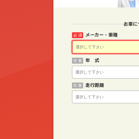
お車に
メーカー・車種
必 須
年 式
任 意
走行距離
任 意