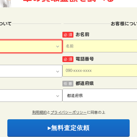
ついて
お客様につ
お名前
必 須
電話番号
必 須
都道府県
任 意
利用規約
と
プライバシーポリシー
に同意の上