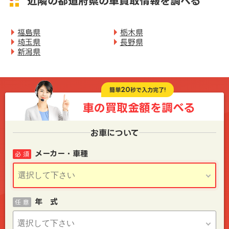
近隣の都道府県の車買取情報を調べる
福島県
栃木県
埼玉県
長野県
新潟県
20
簡単
秒で入力完了!
車の買取金額を
調べる
お車について
メーカー・車種
必 須
年 式
任 意