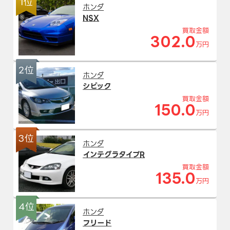
1位
ホンダ
NSX
買取金額
302.0
万円
2位
ホンダ
シビック
買取金額
150.0
万円
3位
ホンダ
インテグラタイプR
買取金額
135.0
万円
4位
ホンダ
フリード