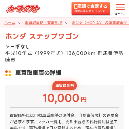
電話で査定する
通話料無料 8:00~22:00
メニュー
ホーム
車買取事例・買取相場
ホンダ（HONDA）の車買取事例
ホンダ ステップワゴン
ターボなし
平成10年式（1999年式）136,000km 群馬県伊勢
崎市
車買取車両の詳細
車買取価格
10,000
円
買取価格には自動車重量税の還付金、自賠責保険料の返戻金
が含まれます。レッカー費用、売却手続きの代行費用は全て
無料です。買取相場は日々変動するため、現在の買取相場に