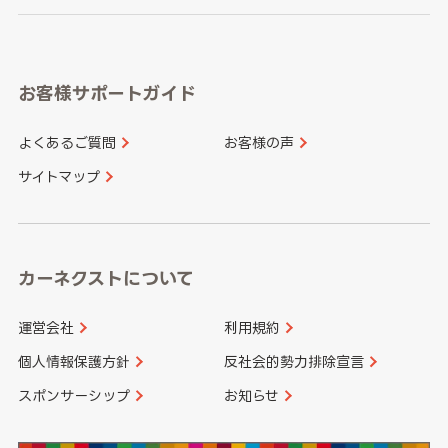
岐阜県
静岡県
奈良県
三重県
岡山県
広島県
福岡県
佐賀県
愛知県
和歌山県
お客様サポートガイド
山口県
徳島県
長崎県
熊本県
よくあるご質問
お客様の声
香川県
愛媛県
大分県
宮崎県
サイトマップ
高知県
鹿児島県
沖縄県
カーネクストについて
運営会社
利用規約
個人情報保護方針
反社会的勢力排除宣言
スポンサーシップ
お知らせ