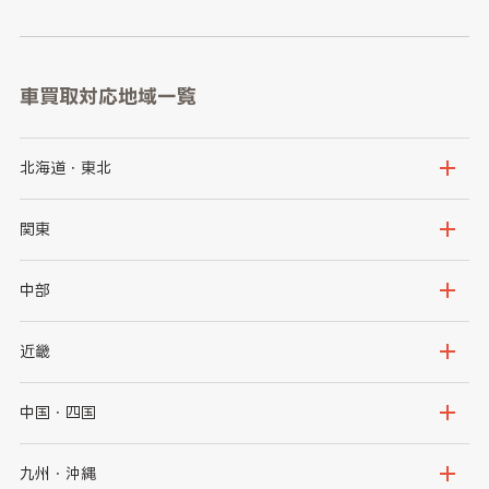
車買取対応地域一覧
北海道・東北
北海道
青森県
関東
岩手県
宮城県
茨城県
栃木県
中部
秋田県
山形県
群馬県
埼玉県
新潟県
富山県
近畿
福島県
千葉県
東京都
石川県
福井県
大阪府
兵庫県
中国・四国
神奈川県
山梨県
長野県
京都府
滋賀県
鳥取県
島根県
九州・沖縄