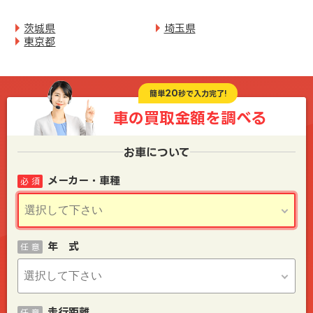
茨城県
埼玉県
東京都
20
簡単
秒で入力完了!
車の買取金額を
調べる
お車について
メーカー・車種
必 須
年 式
任 意
走行距離
任 意