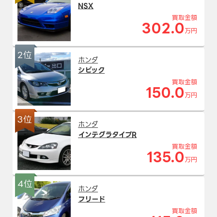
NSX
買取金額
302.0
万円
2位
ホンダ
シビック
買取金額
150.0
万円
3位
ホンダ
インテグラタイプR
買取金額
135.0
万円
4位
ホンダ
フリード
買取金額