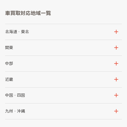
車買取対応地域一覧
北海道・東北
北海道
青森県
関東
岩手県
宮城県
茨城県
栃木県
中部
秋田県
山形県
群馬県
埼玉県
新潟県
富山県
近畿
福島県
千葉県
東京都
石川県
福井県
大阪府
兵庫県
中国・四国
神奈川県
山梨県
長野県
京都府
滋賀県
鳥取県
島根県
九州・沖縄
岐阜県
静岡県
奈良県
三重県
岡山県
広島県
福岡県
佐賀県