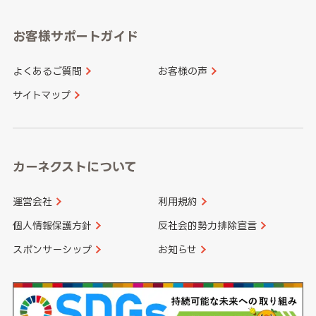
愛知県
和歌山県
お客様サポートガイド
山口県
徳島県
長崎県
熊本県
よくあるご質問
お客様の声
香川県
愛媛県
大分県
宮崎県
サイトマップ
高知県
鹿児島県
沖縄県
カーネクストについて
運営会社
利用規約
個人情報保護方針
反社会的勢力排除宣言
スポンサーシップ
お知らせ