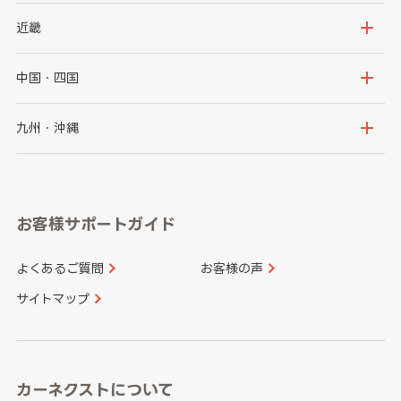
秋田県
山形県
群馬県
埼玉県
新潟県
富山県
近畿
福島県
千葉県
東京都
石川県
福井県
大阪府
兵庫県
中国・四国
神奈川県
山梨県
長野県
京都府
滋賀県
鳥取県
島根県
九州・沖縄
岐阜県
静岡県
奈良県
三重県
岡山県
広島県
福岡県
佐賀県
愛知県
和歌山県
お客様サポートガイド
山口県
徳島県
長崎県
熊本県
よくあるご質問
お客様の声
香川県
愛媛県
大分県
宮崎県
サイトマップ
高知県
鹿児島県
沖縄県
カーネクストについて