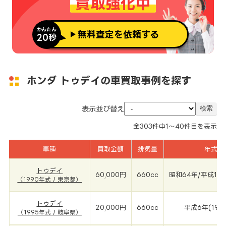
買取強化中
かんたん
無料査定を依頼する
20秒
ホンダ トゥデイの車買取事例を探す
表示並び替え
全
303
件中
1～40
件目を表示
車種
買取金額
排気量
年式
トゥデイ
60,000円
660cc
昭和64年/平成1年(
（1990年式 / 東京都）
トゥデイ
20,000円
660cc
平成6年(199
（1995年式 / 岐阜県）