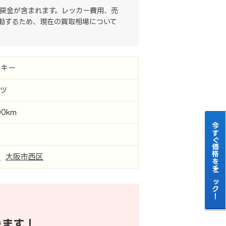
戻金が含まれます。レッカー費用、売
動するため、現在の買取相場について
ロキー
ツ
00km
今すぐ価格をチェック！
府
大阪市西区
ります！