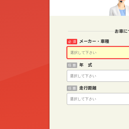
お車に
メーカー・車種
必 須
年 式
任 意
走行距離
任 意