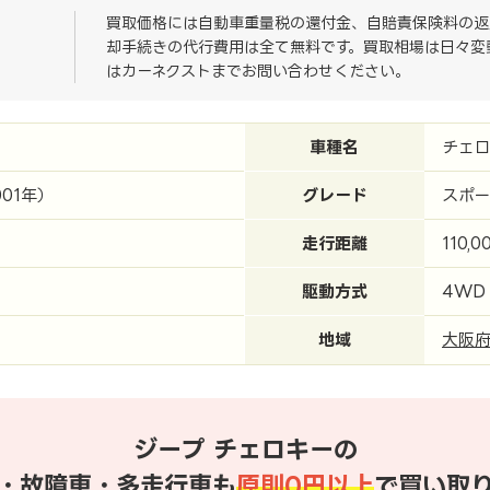
買取価格には自動車重量税の還付金、自賠責保険料の返
却手続きの代行費用は全て無料です。買取相場は日々変
はカーネクストまでお問い合わせください。
車種名
チェ
001年）
グレード
スポー
走行距離
110,0
駆動方式
4WD
地域
大阪
ジープ チェロキーの
・故障車・多走行車も
原則0円以上
で買い取