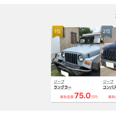
1位
2位
ジープ
ジープ
ラングラー
コンパ
75.0
買取金額
万円
買取