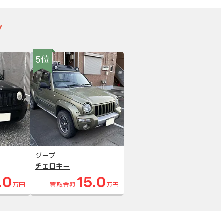
グ
5位
ジープ
チェロキー
.0
15.0
万円
買取金額
万円