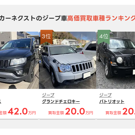
カーネクストのジープ車
高価買取車種ランキン
3位
4位
ジープ
ジープ
ス
グランドチェロキー
パトリオット
42.0
20.0
20
金額
万円
買取金額
万円
買取金額