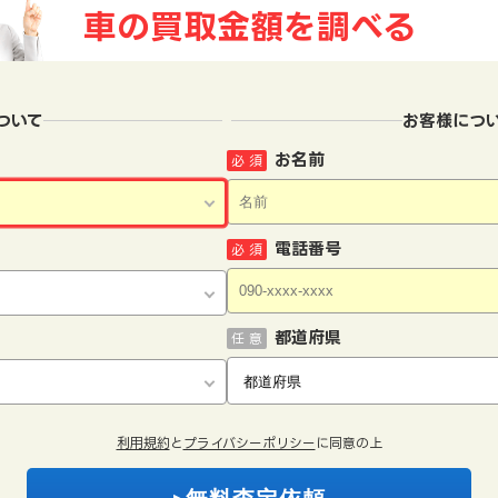
車の買取金額を
調べる
ついて
お客様につ
お名前
必 須
電話番号
必 須
都道府県
任 意
利用規約
と
プライバシーポリシー
に同意の上