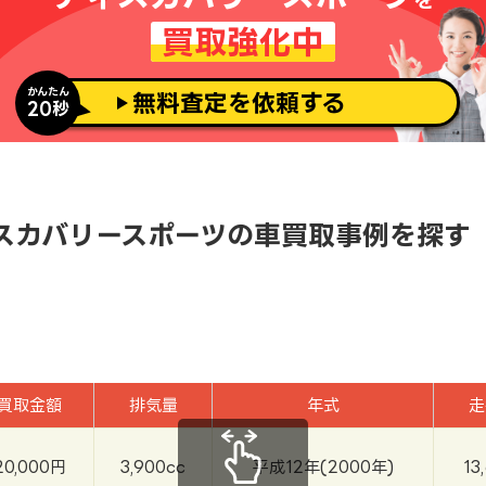
買取強化中
かんたん
無料査定を依頼する
20秒
ィスカバリースポーツの車買取事例を探す
買取金額
排気量
年式
走
20,000円
3,900cc
平成12年(2000年)
13