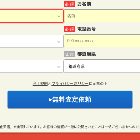
お名前
必 須
電話番号
必 須
都道府県
任 意
利用規約
と
プライバシーポリシー
に同意の上
号化通信」を実現しています。お客様の情報が一般に公開されることは一切ございませんので