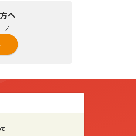
方へ
。
る
いて