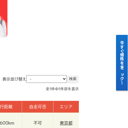
今すぐ価格をチェック！
表示並び替え
全
1
件中
1
件目を表示
行距離
自走可否
エリア
,600km
不可
東京都