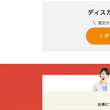
ディス
査定か
デ
お車に