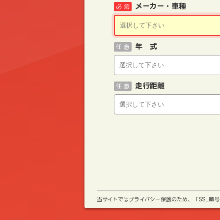
メーカー・車種
必 須
年 式
任 意
走行距離
任 意
当サイトではプライバシー保護のため、「SSL暗