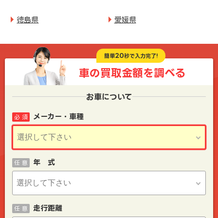
徳島県
愛媛県
20
簡単
秒で入力完了!
車の買取金額を
調べる
お車について
メーカー・車種
必 須
年 式
任 意
走行距離
任 意