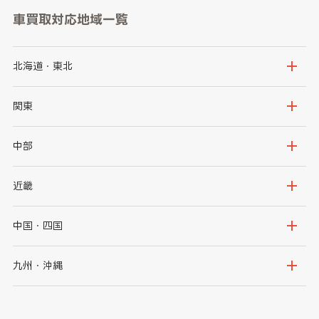
車買取対応地域一覧
北海道・東北
北海道
青森県
関東
岩手県
宮城県
茨城県
栃木県
中部
秋田県
山形県
群馬県
埼玉県
新潟県
富山県
近畿
福島県
千葉県
東京都
石川県
福井県
大阪府
兵庫県
中国・四国
神奈川県
山梨県
長野県
京都府
滋賀県
鳥取県
島根県
九州・沖縄
岐阜県
静岡県
奈良県
三重県
岡山県
広島県
福岡県
佐賀県