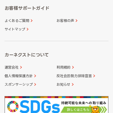
愛知県
和歌山県
お客様サポートガイド
山口県
徳島県
長崎県
熊本県
よくあるご質問
お客様の声
香川県
愛媛県
大分県
宮崎県
サイトマップ
高知県
鹿児島県
沖縄県
カーネクストについて
運営会社
利用規約
個人情報保護方針
反社会的勢力排除宣言
スポンサーシップ
お知らせ