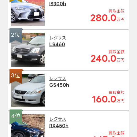
IS300h
買取金額
280.0
万円
2位
レクサス
LS460
買取金額
240.0
万円
3位
レクサス
GS450h
買取金額
160.0
万円
4位
レクサス
RX450h
買取金額