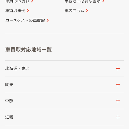
車買取の流れ
手続きに必要な書類
車買取事例
車のコラム
カーネクストの車買取
車買取対応地域一覧
北海道・東北
北海道
青森県
関東
岩手県
宮城県
茨城県
栃木県
中部
秋田県
山形県
群馬県
埼玉県
新潟県
富山県
近畿