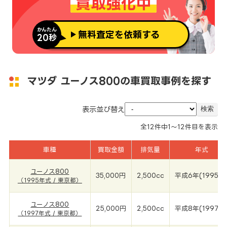
買取強化中
かんたん
無料査定を依頼する
20秒
マツダ ユーノス800の車買取事例を探す
表示並び替え
全
12
件中
1～12
件目を表示
車種
買取金額
排気量
年式
ユーノス800
35,000円
2,500cc
平成6年(1995年
（1995年式 / 東京都）
ユーノス800
25,000円
2,500cc
平成8年(1997年
（1997年式 / 東京都）