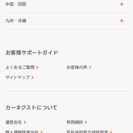
福島県
千葉県
東京都
石川県
福井県
大阪府
兵庫県
中国・四国
神奈川県
山梨県
長野県
京都府
滋賀県
鳥取県
島根県
九州・沖縄
岐阜県
静岡県
奈良県
三重県
岡山県
広島県
福岡県
佐賀県
愛知県
和歌山県
お客様サポートガイド
山口県
徳島県
長崎県
熊本県
よくあるご質問
お客様の声
香川県
愛媛県
大分県
宮崎県
サイトマップ
高知県
鹿児島県
沖縄県
カーネクストについて
運営会社
利用規約
個人情報保護方針
反社会的勢力排除宣言