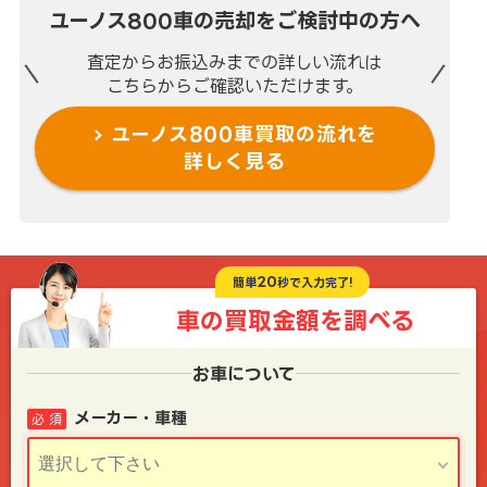
ユーノス800車の売却を
ご検討中の方へ
査定からお振込みまでの
詳しい流れは
こちらからご確認いただけます。
ユーノス800車買取の流れを
詳しく見る
20
簡単
秒で入力完了!
車の買取金額を
調べる
お車について
メーカー・車種
必 須