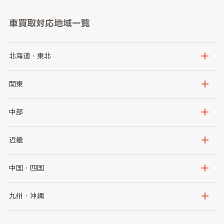
車買取対応地域一覧
北海道・東北
北海道
青森県
関東
岩手県
宮城県
茨城県
栃木県
中部
秋田県
山形県
群馬県
埼玉県
新潟県
富山県
近畿
福島県
千葉県
東京都
石川県
福井県
大阪府
兵庫県
中国・四国
神奈川県
山梨県
長野県
京都府
滋賀県
鳥取県
島根県
九州・沖縄
岐阜県
静岡県
奈良県
三重県
岡山県
広島県
福岡県
佐賀県