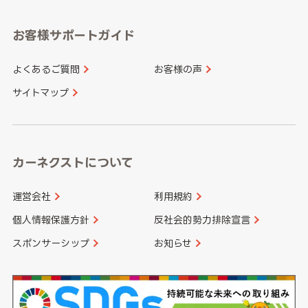
愛知県
和歌山県
お客様サポートガイド
山口県
徳島県
長崎県
熊本県
よくあるご質問
お客様の声
香川県
愛媛県
大分県
宮崎県
サイトマップ
高知県
鹿児島県
沖縄県
カーネクストについて
運営会社
利用規約
個人情報保護方針
反社会的勢力排除宣言
スポンサーシップ
お知らせ