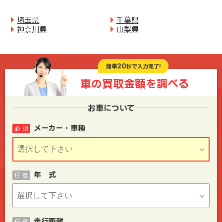
埼玉県
千葉県
神奈川県
山梨県
20
簡単
秒で入力完了!
車の買取金額を
調べる
お車について
メーカー・車種
必 須
年 式
任 意
走行距離
任 意