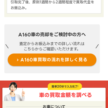
引取完了後、原則1週間から2週間程度で買取代金を
お振込み。
A160車の売却を
ご検討中の方へ
査定からお振込みまでの
詳しい流れは
こちらからご確認いただけます。
A160車買取の流れを
詳しく見る
20
簡単
秒で入力完了!
車の買取金額を
調べる
お車について