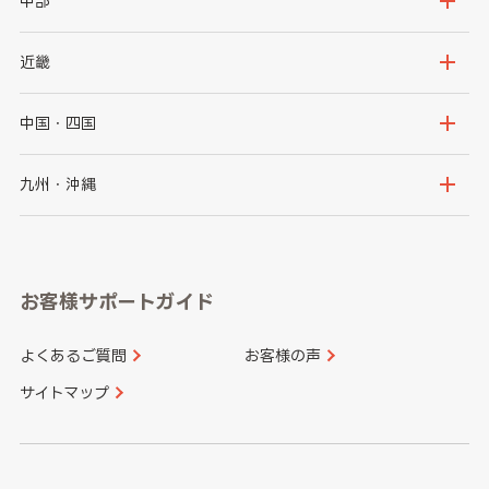
中部
秋田県
山形県
群馬県
埼玉県
新潟県
富山県
近畿
福島県
千葉県
東京都
石川県
福井県
大阪府
兵庫県
中国・四国
神奈川県
山梨県
長野県
京都府
滋賀県
鳥取県
島根県
九州・沖縄
岐阜県
静岡県
奈良県
三重県
岡山県
広島県
福岡県
佐賀県
愛知県
和歌山県
お客様サポートガイド
山口県
徳島県
長崎県
熊本県
よくあるご質問
お客様の声
香川県
愛媛県
大分県
宮崎県
サイトマップ
高知県
鹿児島県
沖縄県