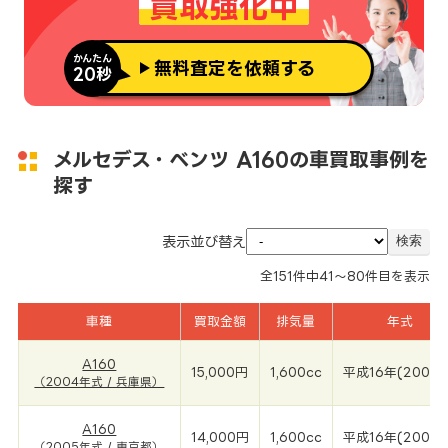
買取強化中
かんたん
無料査定を依頼する
20秒
メルセデス・ベンツ A160の車買取事例を
探す
表示並び替え
全
151
件中
41～80
件目を表示
車種
買取金額
排気量
年式
A160
15,000円
1,600cc
平成16年(2004
（2004年式 / 兵庫県）
A160
14,000円
1,600cc
平成16年(2005年
（2005年式 / 東京都）