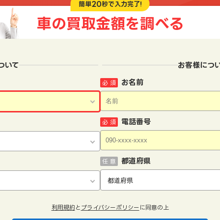
20
簡単
秒で入力完了!
車の買取金額を
調べる
ついて
お客様につ
お名前
必 須
電話番号
必 須
都道府県
任 意
利用規約
と
プライバシーポリシー
に同意の上