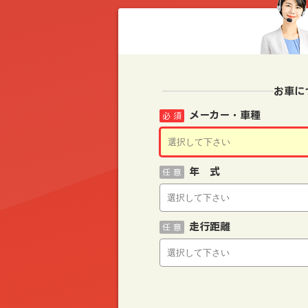
お車に
メーカー・車種
必 須
年 式
任 意
走行距離
任 意