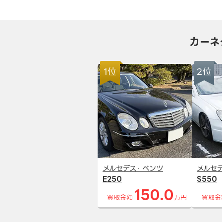
カーネ
1位
2位
メルセデス・ベンツ
メルセ
E250
S550
150.0
買取金額
万円
買取金