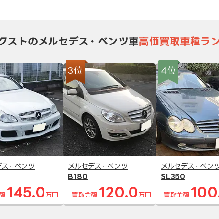
クストのメルセデス・ベンツ車
高価買取車種ラ
3位
4位
デス・ベンツ
メルセデス・ベンツ
メルセデス・ベン
B180
SL350
145.0
120.0
100
額
万円
買取金額
万円
買取金額