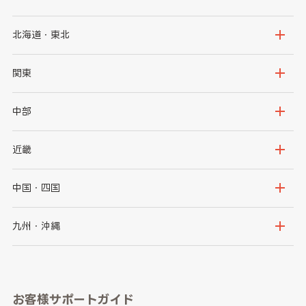
北海道・東北
北海道
青森県
関東
岩手県
宮城県
茨城県
栃木県
中部
秋田県
山形県
群馬県
埼玉県
新潟県
富山県
近畿
福島県
千葉県
東京都
石川県
福井県
大阪府
兵庫県
中国・四国
神奈川県
山梨県
長野県
京都府
滋賀県
鳥取県
島根県
九州・沖縄
岐阜県
静岡県
奈良県
三重県
岡山県
広島県
福岡県
佐賀県
愛知県
和歌山県
お客様サポートガイド
山口県
徳島県
長崎県
熊本県