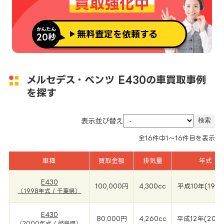
買取強化中
かんたん
無料査定を依頼する
20秒
メルセデス・ベンツ E430の車買取事例
を探す
表示並び替え
全
16
件中
1～16
件目を表示
車種
買取金額
排気量
年式
E430
100,000円
4,300cc
平成10年(199
（1998年式 / 千葉県）
E430
80,000円
4,260cc
平成12年(200
（2000年式 / 岐阜県）