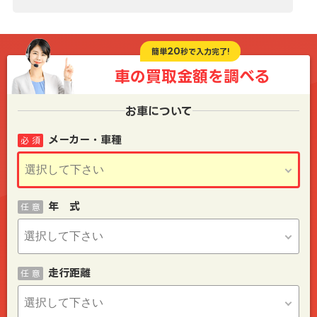
20
簡単
秒で入力完了!
車の買取金額を
調べる
お車について
メーカー・車種
必 須
年 式
任 意
走行距離
任 意