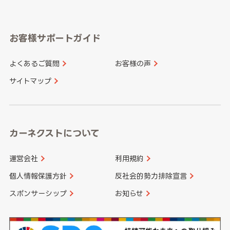
岐阜県
静岡県
奈良県
三重県
岡山県
広島県
福岡県
佐賀県
愛知県
和歌山県
お客様サポートガイド
山口県
徳島県
長崎県
熊本県
よくあるご質問
お客様の声
香川県
愛媛県
大分県
宮崎県
サイトマップ
高知県
鹿児島県
沖縄県
カーネクストについて
運営会社
利用規約
個人情報保護方針
反社会的勢力排除宣言
スポンサーシップ
お知らせ