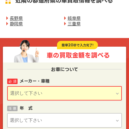
近隣の都道府県の車買取情報を調べる
長野県
岐阜県
静岡県
三重県
20
簡単
秒で入力完了!
車の買取金額を
調べる
お車について
メーカー・車種
必 須
年 式
任 意