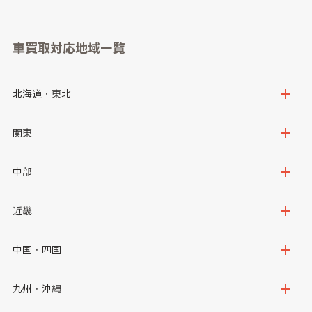
車買取対応地域一覧
北海道・東北
北海道
青森県
関東
岩手県
宮城県
茨城県
栃木県
中部
秋田県
山形県
群馬県
埼玉県
新潟県
富山県
近畿
福島県
千葉県
東京都
石川県
福井県
大阪府
兵庫県
中国・四国
神奈川県
山梨県
長野県
京都府
滋賀県
鳥取県
島根県
九州・沖縄