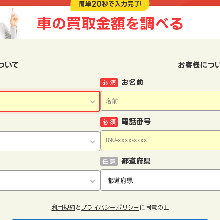
20
簡単
秒で入力完了!
車の買取金額を
調べる
ついて
お客様につ
お名前
必 須
電話番号
必 須
都道府県
任 意
利用規約
と
プライバシーポリシー
に同意の上