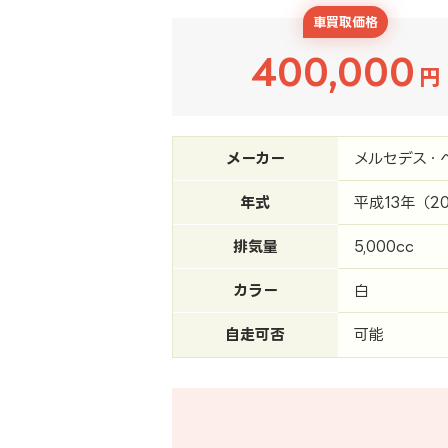
車買取価格
400,000
円
メーカー
メルセデス・
年式
平成13年（2
排気量
5,000cc
カラー
白
自走可否
可能