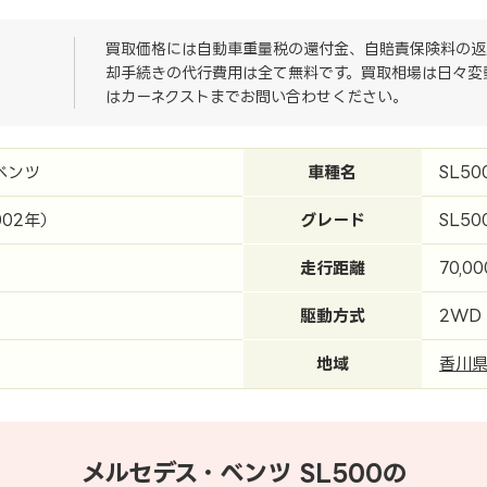
買取価格には自動車重量税の還付金、自賠責保険料の返
却手続きの代行費用は全て無料です。買取相場は日々変
はカーネクストまでお問い合わせください。
ベンツ
車種名
SL50
002年）
グレード
SL50
走行距離
70,0
駆動方式
2WD
地域
香川
メルセデス・ベンツ SL500の