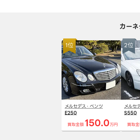
カーネ
1位
2位
メルセデス・ベンツ
メルセ
E250
S550
150.0
買取金額
万円
買取金