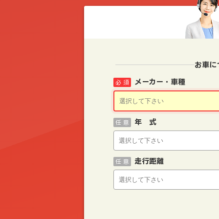
お車に
メーカー・車種
必 須
年 式
任 意
走行距離
任 意