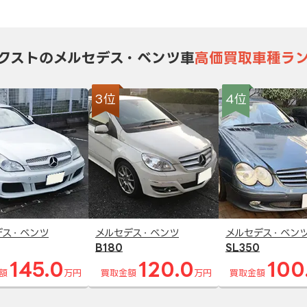
クストのメルセデス・ベンツ車
高価買取車種ラ
3位
4位
デス・ベンツ
メルセデス・ベンツ
メルセデス・ベン
B180
SL350
145.0
120.0
100
額
万円
買取金額
万円
買取金額