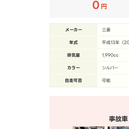
0
円
メーカー
三菱
年式
平成13年（2
排気量
1,990cc
カラー
シルバー
自走可否
可能
事故車