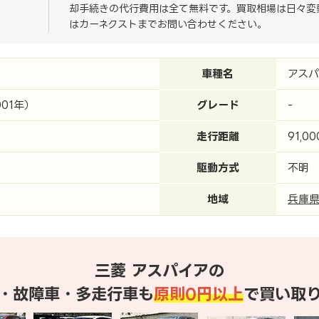
却手続きの代行費用は全て無料です。買取相場は日々変
はカーネクストまでお問い合わせください。
車種名
アスパ
001年）
グレード
-
走行距離
91,0
駆動方式
不明
地域
兵庫
三菱 アスパイアの
・故障車・多走行車も
原則0円以上
で買い取