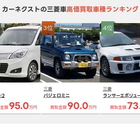
カーネクストの三菱車
高価買取車種ランキング
3位
4位
三菱
三菱
:2
パジェロミニ
ランサーエボリュ
95.0
90.0
73
金額
万円
買取金額
万円
買取金額