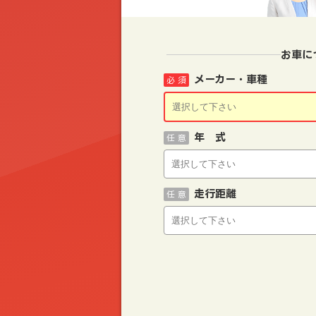
お車に
メーカー・車種
必 須
年 式
任 意
走行距離
任 意