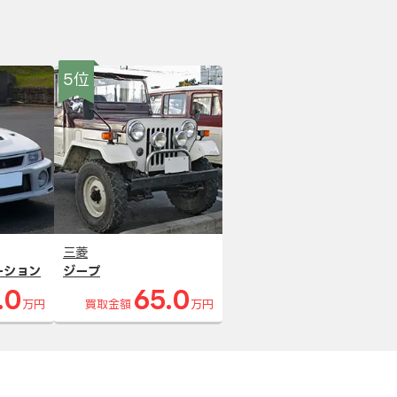
5位
三菱
ーション
ジープ
.0
65.0
万円
買取金額
万円