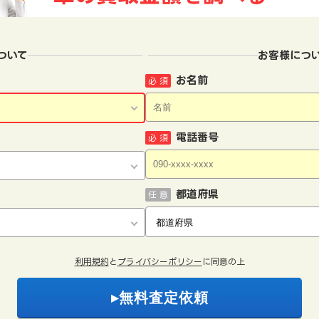
ついて
お客様につ
お名前
必 須
電話番号
必 須
都道府県
任 意
利用規約
と
プライバシーポリシー
に同意の上