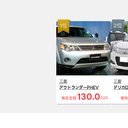
1位
2位
三菱
三菱
アウトランダーPHEV
デリカD
130.0
買取金額
万円
買取