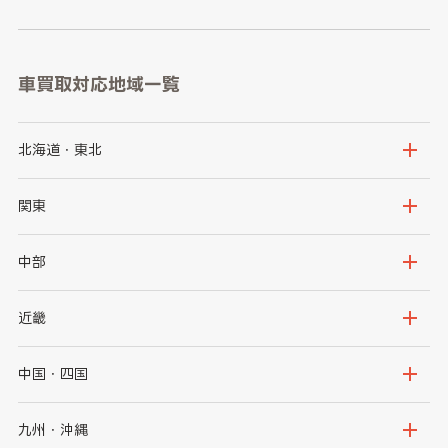
車買取対応地域一覧
北海道・東北
北海道
青森県
関東
岩手県
宮城県
茨城県
栃木県
中部
秋田県
山形県
群馬県
埼玉県
新潟県
富山県
近畿
福島県
千葉県
東京都
石川県
福井県
大阪府
兵庫県
中国・四国
神奈川県
山梨県
長野県
京都府
滋賀県
鳥取県
島根県
九州・沖縄