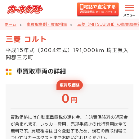
電話で査定する
通話料無料 8:00~22:00
メニュー
ホーム
車買取事例・買取相場
三菱（MITSUBISHI）の車買取
三菱 コルト
平成15年式（2004年式）191,000km 埼玉県入
間郡三芳町
車買取車両の詳細
車買取価格
0
円
買取価格には自動車重量税の還付金、自賠責保険料の返戻金
が含まれます。レッカー費用、売却手続きの代行費用は全て
無料です。買取相場は日々変動するため、現在の買取相場に
ついてはカーネクストまでお問い合わせください。