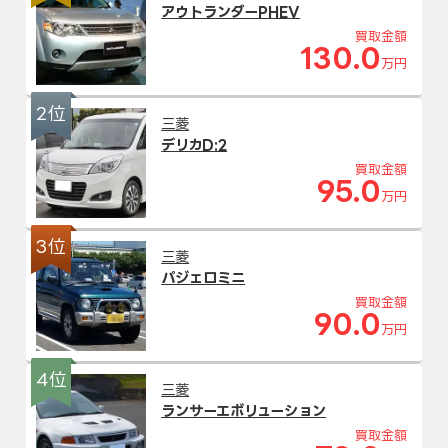
アウトランダーPHEV
買取金額
130.0
万円
2位
三菱
デリカD:2
買取金額
95.0
万円
3位
三菱
パジェロミニ
買取金額
90.0
万円
4位
三菱
ランサーエボリューション
買取金額