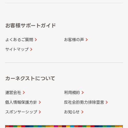
岐阜県
静岡県
奈良県
三重県
岡山県
広島県
福岡県
佐賀県
愛知県
和歌山県
お客様サポートガイド
山口県
徳島県
長崎県
熊本県
よくあるご質問
お客様の声
香川県
愛媛県
大分県
宮崎県
サイトマップ
高知県
鹿児島県
沖縄県
カーネクストについて
運営会社
利用規約
個人情報保護方針
反社会的勢力排除宣言
スポンサーシップ
お知らせ