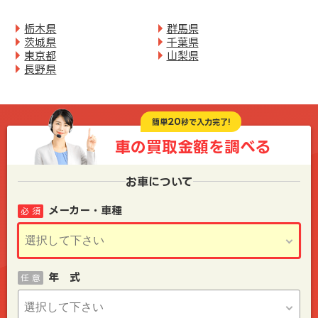
栃木県
群馬県
茨城県
千葉県
東京都
山梨県
長野県
20
簡単
秒で入力完了!
車の買取金額を
調べる
お車について
メーカー・車種
必 須
年 式
任 意