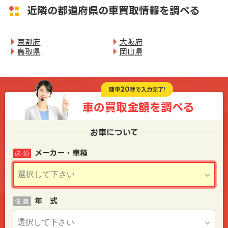
近隣の都道府県の車買取情報を調べる
京都府
大阪府
鳥取県
岡山県
20
簡単
秒で入力完了!
車の買取金額を
調べる
お車について
メーカー・車種
必 須
年 式
任 意