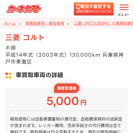
電話で査定する
通話料無料 8:00~22:00
メニュー
ホーム
車買取事例・買取相場
三菱（MITSUBISHI）の車買取
三菱 コルト
不明
平成14年式（2003年式）130,000km 兵庫県神
戸市東灘区
車買取車両の詳細
車買取価格
5,000
円
買取価格には自動車重量税の還付金、自賠責保険料の返戻金
が含まれます。レッカー費用、売却手続きの代行費用は全て
無料です。買取相場は日々変動するため、現在の買取相場に